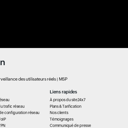
un
veillance des utilisateurs réels
MSP
Liens rapides
réseau
À propos du site24x7
u trafic réseau
Plans & Tarification
de configuration réseau
Nos clients
VoIP
Témoignages
 VPN
Communiqué de presse