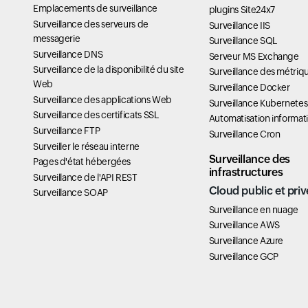
Emplacements de surveillance
plugins Site24x7
Surveillance des serveurs de
Surveillance IIS
messagerie
Surveillance SQL
Surveillance DNS
Serveur MS Exchange
Surveillance de la disponibilité du site
Surveillance des métriq
Web
Surveillance Docker
Surveillance des applications Web
Surveillance Kubernetes
Surveillance des certificats SSL
Automatisation informat
Surveillance FTP
Surveillance Cron
Surveiller le réseau interne
Surveillance des
Pages d'état hébergées
infrastructures
Surveillance de l'API REST
Cloud public et priv
Surveillance SOAP
Surveillance en nuage
Surveillance AWS
Surveillance Azure
Surveillance GCP