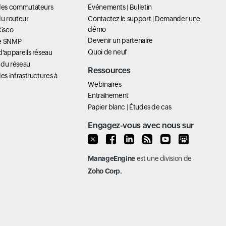
 des commutateurs
Événements
|
Bulletin
du routeur
Contactez le support
|
Demander une
démo
Cisco
Devenir un partenaire
ue SNMP
Quoi de neuf
d'appareils réseau
 du réseau
Ressources
es infrastructures à
Webinaires
Entraînement
Papier blanc
|
Études de cas
Engagez-vous avec nous sur
ManageEngine
est une division de
Zoho Corp.