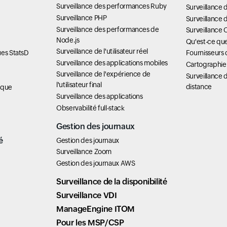
Surveillance des performances Ruby
Surveillance
Surveillance PHP
Surveillance 
Surveillance des performances de
Surveillance 
Node.js
Qu'est-ce q
Surveillance de l'utilisateur réel
ues StatsD
Fournisseurs 
Surveillance des applications mobiles
Cartographie
Surveillance de l'expérience de
Surveillance d
l'utilisateur final
distance
ique
Surveillance des applications
Observabilité full-stack
Gestion des journaux
é
Gestion des journaux
Surveillance Zoom
Gestion des journaux AWS
Surveillance de la disponibilité
Surveillance VDI
ManageEngine ITOM
Pour les MSP/CSP