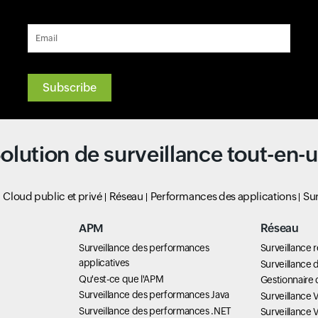
Email
Input field
Input field
Input field
Input field
Input field
Input field
Input field
Input field
Input field
Input field
Input field
Input field
Input field
Input field
Input field
olution de surveillance tout-en-
Cloud public et privé
Réseau
Performances des applications
Sur
APM
Réseau
Surveillance des performances
Surveillance 
applicatives
Surveillance d
Qu'est-ce que l'APM
Gestionnaire 
Surveillance des performances Java
Surveillance 
Surveillance des performances .NET
Surveillance