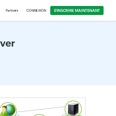
S'INSCRIRE MAINTENANT
Partners
CONNEXION
rch for product information, help articles, and more...
rver