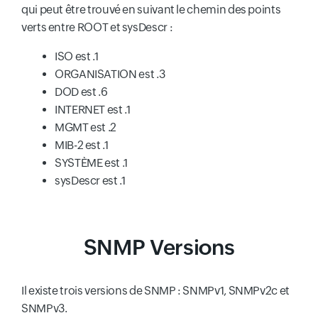
qui peut être trouvé en suivant le chemin des points
verts entre ROOT et sysDescr :
ISO est .1
ORGANISATION est .3
DOD est .6
INTERNET est .1
MGMT est .2
MIB-2 est .1
SYSTÈME est .1
sysDescr est .1
SNMP Versions
Il existe trois versions de SNMP : SNMPv1, SNMPv2c et
SNMPv3.