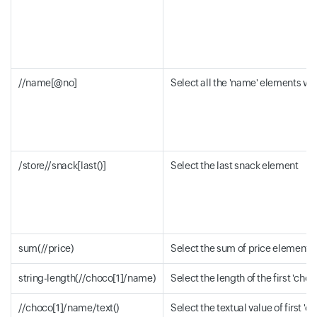
//name[@no]
Select all the 'name' elements with
/store//snack[last()]
Select the last snack element
sum(//price)
Select the sum of price element v
string-length(//choco[1]/name)
Select the length of the first 'ch
//choco[1]/name/text()
Select the textual value of first 