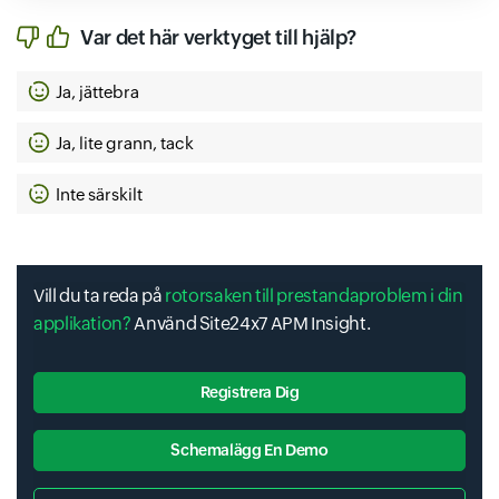
Var det här verktyget till hjälp?
Ja, jättebra
Ja, lite grann, tack
Inte särskilt
Vill du ta reda på
rotorsaken till prestandaproblem i din
applikation?
Använd Site24x7 APM Insight.
Registrera Dig
Schemalägg En Demo