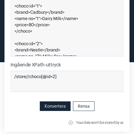
Ingående XPath-uttryck
Enter Xpath Expression
Konvertera
Rensa
Your data won't be stored by us