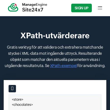
SIGN UP
Input f
XPath-utvärderare
Gratis verktyg för att validera och extrahera matchande
stycke i XML-data mot ingående uttryck. Resulterande
objekt som matchar den aktuella parametern visas i
utgående resultatruta. Se
XPath-exempel
för användning.
Input field
Klistra in din XML här.