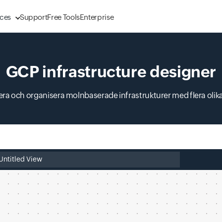
ces
Support
Free Tools
Enterprise
GCP infrastructure designer
sera och organisera molnbaserade infrastrukturer med flera olik
ilnamn