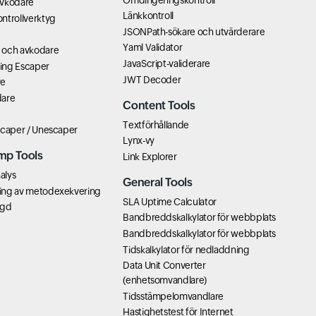
avkodare
Länkkontroll
ntrollverktyg
JSONPath-sökare och utvärderare
Yaml Validator
 och avkodare
JavaScript-validerare
ring Escaper
JWT Decoder
re
dare
Content Tools
Textförhållande
scaper / Unescaper
Lynx-vy
mp Tools
Link Explorer
alys
General Tools
ing av metodexekvering
SLA Uptime Calculator
ngd
Bandbreddskalkylator för webbplats
Bandbreddskalkylator för webbplats
Tidskalkylator för nedladdning
Data Unit Converter
(enhetsomvandlare)
Tidsstämpelomvandlare
Hastighetstest för Internet