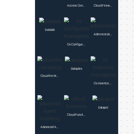
Access Context Manager
Cloud Firewall Rules
Datalab
Administration
Os Configuration Management
Dataplex
Cloud For Marketing
Os Inventory Management
Datapol
Cloud Functions
Advanced Agent Modeling