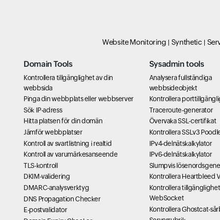
Cloud Ids
Analytics Hub
Website Monitoring
Synthetic
Ser
Domain Tools
Sysadmin tools
Kontrollera tillgänglighet av din
Analysera fullständiga
webbsida
webbsideobjekt
Pinga din webbplats eller webbserver
Kontrollera porttillgäng
Sök IP-adress
Traceroute-generator
Hitta platsen för din domän
Övervaka SSL-certifikat
Jämför webbplatser
Kontrollera SSLv3 Poodl
Kontroll av svartlistning i realtid
IPv4-delnätskalkylator
Kontroll av varumärkesanseende
IPv6-delnätskalkylator
TLS-kontroll
Slumpvis lösenordsgene
DKIM-validering
Kontrollera Heartbleed V
DMARC-analysverktyg
Kontrollera tillgänglighet
WebSocket
DNS Propagation Checker
Kontrollera Ghostcat-så
E-postvalidator