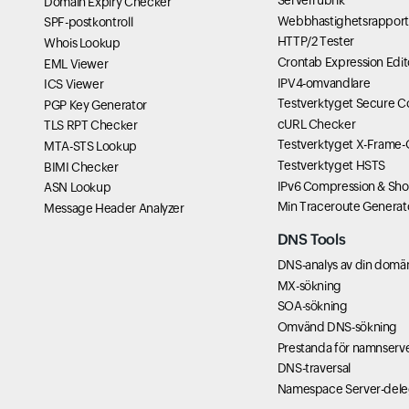
Serverrubrik
Domain Expiry Checker
Webbhastighetsrappor
SPF-postkontroll
HTTP/2 Tester
Whois Lookup
Crontab Expression Edit
EML Viewer
IPV4-omvandlare
ICS Viewer
Testverktyget Secure C
PGP Key Generator
cURL Checker
TLS RPT Checker
Testverktyget X-Frame-
MTA-STS Lookup
Testverktyget HSTS
BIMI Checker
IPv6 Compression & Sho
ASN Lookup
Min Traceroute Generat
Message Header Analyzer
DNS Tools
DNS-analys av din domä
MX-sökning
SOA-sökning
Omvänd DNS-sökning
Prestanda för namnserv
DNS-traversal
Namespace Server-dele