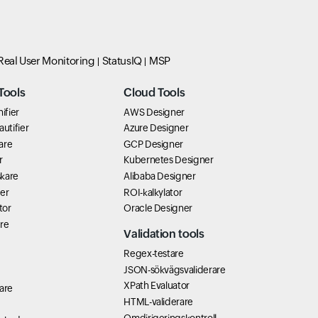
Real User Monitoring
StatusIQ
MSP
Tools
Cloud Tools
ifier
AWS Designer
utifier
Azure Designer
are
GCP Designer
r
Kubernetes Designer
kare
Alibaba Designer
er
ROI-kalkylator
tor
Oracle Designer
re
Validation tools
Regex-testare
JSON-sökvägsvaliderare
XPath Evaluator
are
HTML-validerare
Omdirigeringskontroll