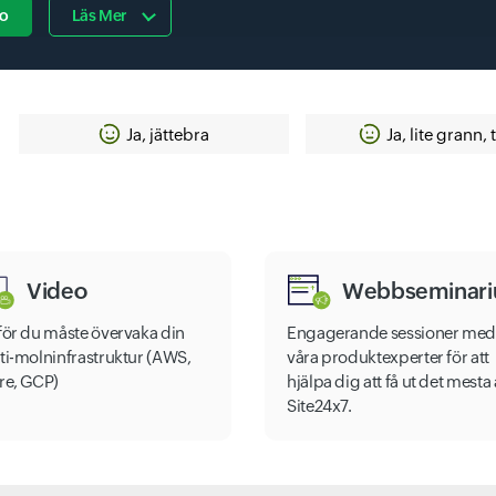
o
Läs Mer
Ja, jättebra
Ja, lite grann, 
Video
Webbseminar
för du måste övervaka din
Engagerande sessioner med
ti-molninfrastruktur (AWS,
våra produktexperter för att
re, GCP)
hjälpa dig att få ut det mesta
Site24x7.