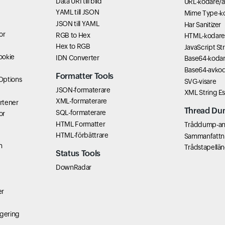
Data URI till bild
URL-kodare/
t
YAML till JSON
Mime Type-ko
JSON till YAML
Har Sanitizer
or
RGB to Hex
HTML-kodare
Hex to RGB
JavaScript St
ookie
IDN Converter
Base64-koda
Base64-avko
Formatter Tools
Options
SVG-visare
JSON-formaterare
XML String E
XML-formaterare
rtener
Thread Du
SQL-formaterare
or
HTML Formatter
Tråddump-an
HTML-förbättrare
Sammanfattn
n
Trådstapellä
Status Tools
DownRadar
er
gering