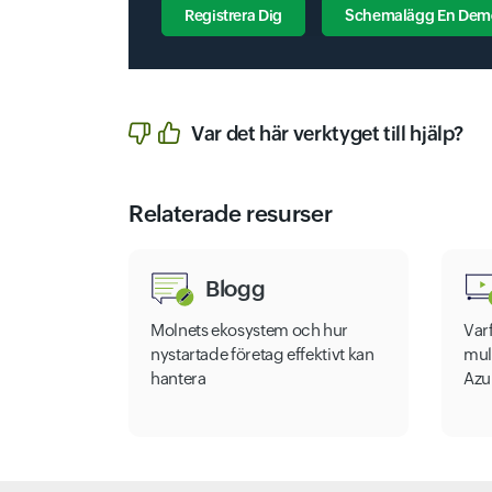
Registrera Dig
Schemalägg En Dem
Cloud Healthcare Api
Var det här verktyget till hjälp?
Ai Platform
Performance Dashboard
Cloud Healthcare Marketplace
Relaterade resurser
Datashare
Permissions
Blogg
Ai Platform Unified
Molnets ekosystem och hur
Var
nystartade företag effektivt kan
mul
hantera
Azu
Datastore
Cloud Hsm
Persistent Disk