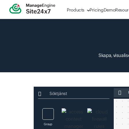
Products
Pricing
Demo
Resour
Skapa, visuali
Ange f
Söktjänst
Group