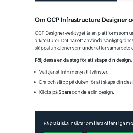
Om GCP Infrastructure Designer o
Os Patch Management
Cloud Generic
GCP Designer-verktyget är en plattform som u
Advanced Solutions Lab
arkitekturer. Det har ett användarvänligt grä
släppafunktioner som underlättar samarbete
Följ dessa enkla steg för att skapa din design:
Dataprep
Partner Interconnect
Agent Assist
Välj tjänst från menyn till vänster.
Dra och släpp på duken för att skapa din des
Klicka på
Spara
och dela din design.
Dataproc
Cloud Gpu
Partner Portal
Få praktiska insikter om flera offentliga 
Ai Hub
Dataproc Metastore