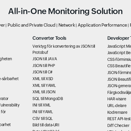
All-in-One Monitoring Solution
ver
Public and Private Cloud
Network
Application Performance
Converter Tools
Developer 
Verktyg för konvertering av JSON till
JavaScript Min
Protobuf
JavaScript Bea
ligheten
JSON till JAVA
CSS-förminsk
JSON till PHP
CSS Beautifie
JSON till C#
JSON-förmins
e-sårbarhet
XML till XSD
JSON Beautifi
XML till YAML
JSON-genera
XML till JSON
Färgkodsvälja
rator
SQL till MongoDB
HAR-visare
ulnerability
INI till XML
URL-delare
 för
INI till YAML
Kodrensare
CSV till SQL
REST API-test
rbarhet
Bild till data-URI
Diff Checker