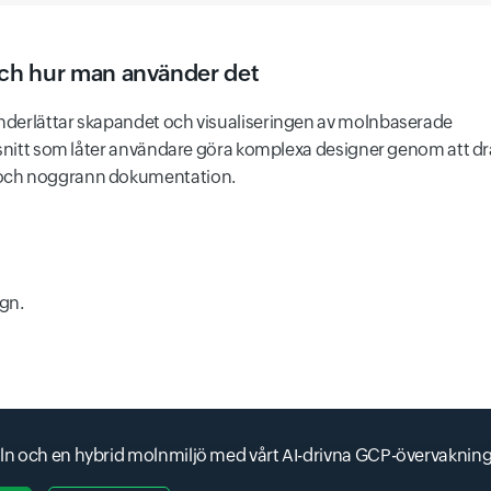
ch hur man använder det
nderlättar skapandet och visualiseringen av molnbaserade
nssnitt som låter användare göra komplexa designer genom att d
 och noggrann dokumentation.
ign.
moln och en hybrid molnmiljö med vårt AI-drivna GCP-övervaknin