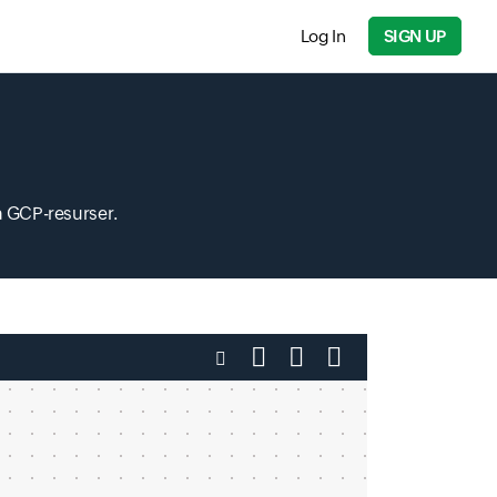
Log In
SIGN UP
a GCP-resurser.