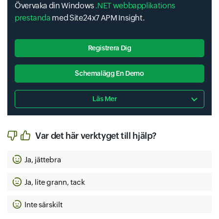
Övervaka din Windows
.NET webbapplikations
prestanda
med Site24x7 APM Insight.
Registrera Dig
Schemalägg En Demo
Läs Mer
Var det här verktyget till hjälp?
Ja, jättebra
Ja, lite grann, tack
Inte särskilt