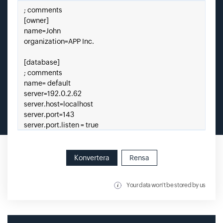
Klistra in din INI här.
Konvertera
Rensa
Your data won't be stored by us