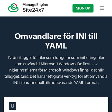
SIGN UP
Input f
Omvandlare för INI till
YAML
INI är tillägget för filer som fungerar som initieringsfiler
som används i Microsoft Windows. De flesta av
initieringsfilerna för Microsoft Windows finns i det här
tillägget. (.ini). Det här är ett gratis verktyg för att omvandla
INI-filens innehåll till motsvarande YAML-format.
Input field