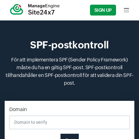
SIGN UP
Input f
SPF-postkontroll
För att implementera SPF (Sender Policy Framework)
måste du ha en giltig SPF-post. SPF-postkontroll
tillhandahåller en SPF-postkontroll för att validera din SPF-
post.
Domain