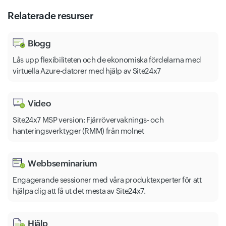
Relaterade resurser
Speech Services
Metrics Advisor
Blogg
Lås upp flexibiliteten och de ekonomiska fördelarna med
Machine Learning-Studio-Workspaces
virtuella Azure-datorer med hjälp av Site24x7
Video
Site24x7 MSP version: Fjärrövervaknings- och
Language
hanteringsverktyger (RMM) från molnet
App Service-Plans
Webbseminarium
Machine Learning-Studio-Web-Service-Plans
Engagerande sessioner med våra produktexperter för att
hjälpa dig att få ut det mesta av Site24x7.
Hjälp