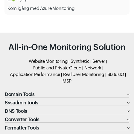
App Services
Kom igång med Azure Monitoring
App Service-Domains
Notification Hubs
All-in-One Monitoring Solution
CDN Profiles
App Service-Certificates
Website Monitoring
Synthetic
Server
Public and Private Cloud
Network
Application Performance
Real User Monitoring
StatusIQ
MSP
Domain Tools
Sysadmin tools
DNS Tools
Converter Tools
Formatter Tools