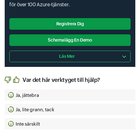
för över 100 Azure-tjänster.
Face APIs
Form Recognizers
Genomics Accounts
Registrera Dig
Schemalägg En Demo
Läs Mer
Bot Services
Content Moderators
Azure Experimentation-Studio
Var det här verktyget till hjälp?
Ja, jättebra
Personalizers
Ja, lite grann, tack
Machine Learning
Azure Object-Understanding
Inte särskilt