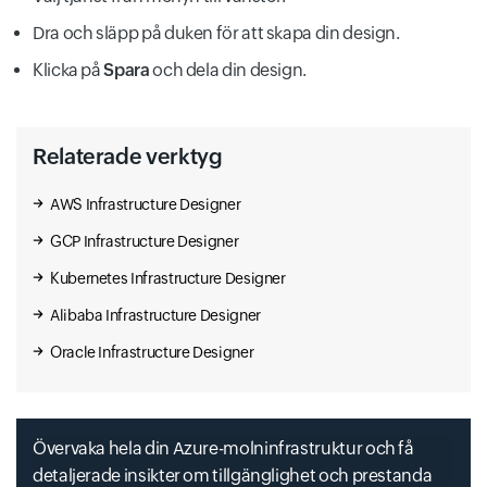
Bonsai
Genomics
Dra och släpp på duken för att skapa din design.
Language Understanding
Klicka på
Spara
och dela din design.
Relaterade verktyg
AWS Infrastructure Designer
Cognitive Search
Computer Vision
Immersive Readers
GCP Infrastructure Designer
Kubernetes Infrastructure Designer
Alibaba Infrastructure Designer
Oracle Infrastructure Designer
Cognitive Services
Custom Vision
Anomaly Detector
Övervaka hela din Azure-molninfrastruktur och få
detaljerade insikter om tillgänglighet och prestanda