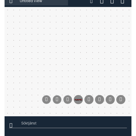
Ange filnamn
Söktjänst