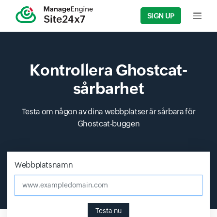
SIGN UP
Input f
Kontrollera Ghostcat-
sårbarhet
Testa om någon av dina webbplatser är sårbara för
Ghostcat-buggen
Webbplatsnamn
www.exampledomain.com
Testa nu