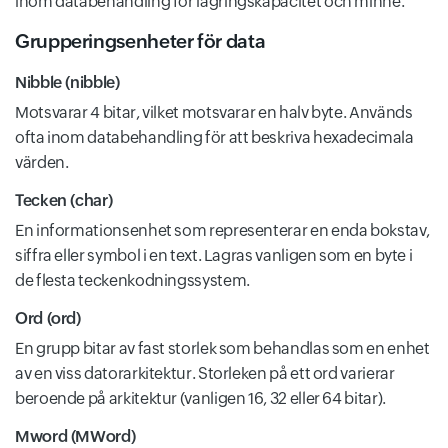
inom databehandling för lagringskapacitet och minne.
Grupperingsenheter för data
Nibble (nibble)
Motsvarar 4 bitar, vilket motsvarar en halv byte. Används
ofta inom databehandling för att beskriva hexadecimala
värden.
Tecken (char)
En informationsenhet som representerar en enda bokstav,
siffra eller symbol i en text. Lagras vanligen som en byte i
de flesta teckenkodningssystem.
Ord (ord)
En grupp bitar av fast storlek som behandlas som en enhet
av en viss datorarkitektur. Storleken på ett ord varierar
beroende på arkitektur (vanligen 16, 32 eller 64 bitar).
Mword (MWord)