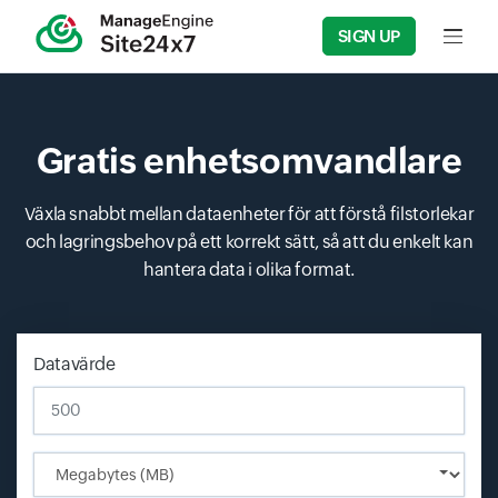
SIGN UP
Input f
Gratis enhetsomvandlare
Växla snabbt mellan dataenheter för att förstå filstorlekar
och lagringsbehov på ett korrekt sätt, så att du enkelt kan
hantera data i olika format.
Datavärde
Input field