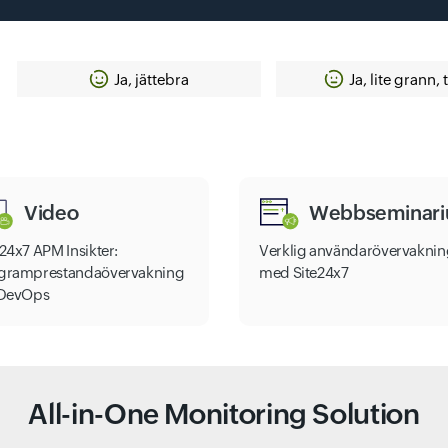
Ja, jättebra
Ja, lite grann, 
Video
Webbseminar
e24x7 APM Insikter:
Verklig användarövervakni
gramprestandaövervakning
med Site24x7
 DevOps
All-in-One Monitoring Solution