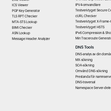
IPV4-omvandlare
ICS Viewer
Testverktyget Secure C
PGP Key Generator
cURL Checker
TLS RPT Checker
Testverktyget X-Frame-
MTA-STS Lookup
Testverktyget HSTS
BIMI Checker
IPv6 Compression & Sho
ASN Lookup
Min Traceroute Generat
Message Header Analyzer
DNS Tools
DNS-analys av din domä
MX-sökning
SOA-sökning
Omvänd DNS-sökning
Prestanda för namnserv
DNS-traversal
Namespace Server-dele