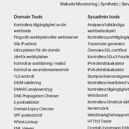
Website Monitoring
Synthetic
Ser
Domain Tools
Sysadmin tools
Kontrollera tillgänglighet av din
Analysera fullständiga
webbsida
webbsideobjekt
Pinga din webbplats eller webbserver
Kontrollera porttillgäng
Sök IP-adress
Traceroute-generator
Hitta platsen för din domän
Övervaka SSL-certifikat
Jämför webbplatser
Kontrollera SSLv3 Poodl
Kontroll av svartlistning i realtid
IPv4-delnätskalkylator
Kontroll av varumärkesanseende
IPv6-delnätskalkylator
TLS-kontroll
Slumpvis lösenordsgene
DKIM-validering
Kontrollera Heartbleed V
DMARC-analysverktyg
Kontrollera tillgänglighet
WebSocket
DNS Propagation Checker
Kontrollera Ghostcat-så
E-postvalidator
Serverrubrik
Domain Expiry Checker
Webbhastighetsrappor
SPF-postkontroll
HTTP/2 Tester
Whois Lookup
Crontab Expression Edit
EML Viewer