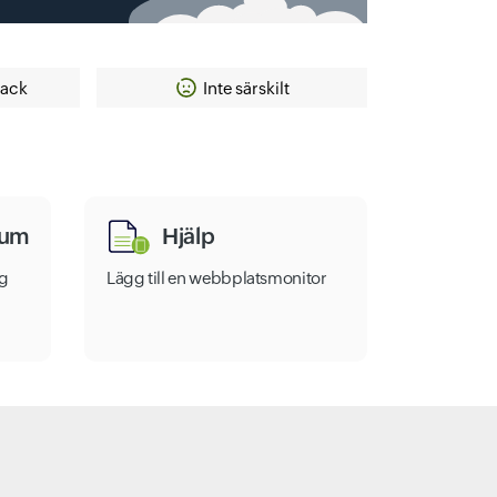
tack
Inte särskilt
ium
Hjälp
ng
Lägg till en webbplatsmonitor