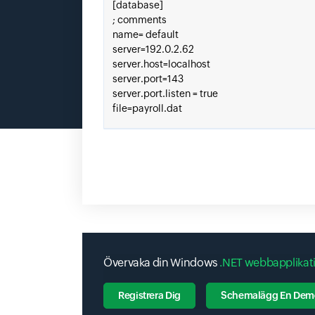
Övervaka din Windows
.NET webbapplikat
Registrera Dig
Schemalägg En Dem