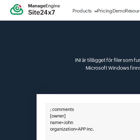
Products
Pricing
Demo
Resour
INI är tillägget för filer som 
Microsoft Windows finns i d
Klistra in din INI här.