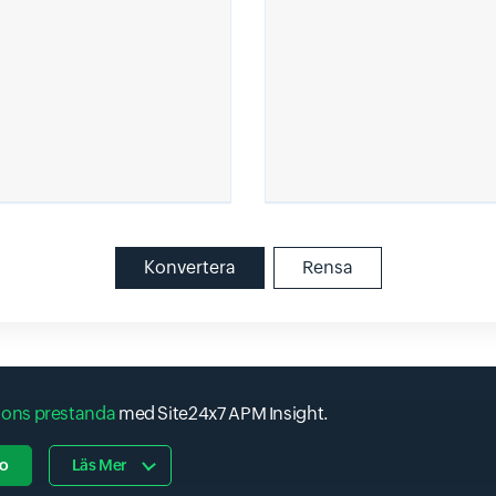
Konvertera
Rensa
ions prestanda
med Site24x7 APM Insight.
o
Läs Mer