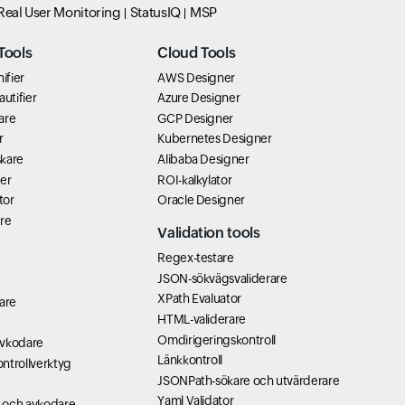
Real User Monitoring
StatusIQ
MSP
Tools
Cloud Tools
ifier
AWS Designer
utifier
Azure Designer
are
GCP Designer
r
Kubernetes Designer
kare
Alibaba Designer
er
ROI-kalkylator
tor
Oracle Designer
re
Validation tools
Regex-testare
JSON-sökvägsvaliderare
XPath Evaluator
are
HTML-validerare
Omdirigeringskontroll
avkodare
Länkkontroll
ntrollverktyg
JSONPath-sökare och utvärderare
Yaml Validator
 och avkodare