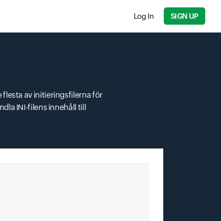
Log In
SIGN UP
flesta av initieringsfilerna för
dla INI-filens innehåll till