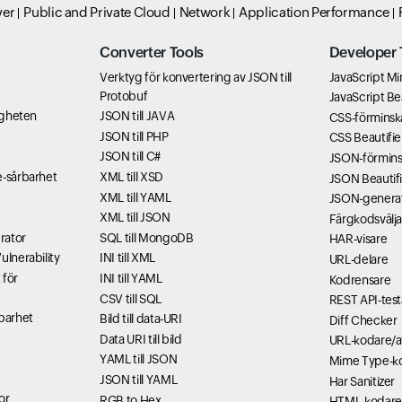
ver
Public and Private Cloud
Network
Application Performance
Converter Tools
Developer 
Verktyg för konvertering av JSON till
JavaScript Min
Protobuf
JavaScript Bea
ligheten
JSON till JAVA
CSS-förminsk
JSON till PHP
CSS Beautifie
JSON till C#
JSON-förmins
e-sårbarhet
XML till XSD
JSON Beautifi
XML till YAML
JSON-genera
XML till JSON
Färgkodsvälja
rator
SQL till MongoDB
HAR-visare
ulnerability
INI till XML
URL-delare
 för
INI till YAML
Kodrensare
CSV till SQL
REST API-test
rbarhet
Bild till data-URI
Diff Checker
Data URI till bild
URL-kodare/
t
YAML till JSON
Mime Type-ko
JSON till YAML
Har Sanitizer
or
RGB to Hex
HTML-kodare