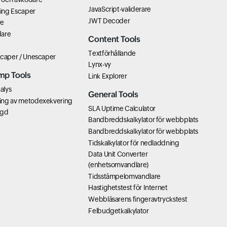
JavaScript-validerare
ring Escaper
JWT Decoder
re
dare
Content Tools
Textförhållande
scaper / Unescaper
Lynx-vy
mp Tools
Link Explorer
alys
General Tools
ing av metodexekvering
SLA Uptime Calculator
ngd
Bandbreddskalkylator för webbplats
Bandbreddskalkylator för webbplats
Tidskalkylator för nedladdning
Data Unit Converter
(enhetsomvandlare)
Tidsstämpelomvandlare
Hastighetstest för Internet
Webbläsarens fingeravtryckstest
Felbudgetkalkylator