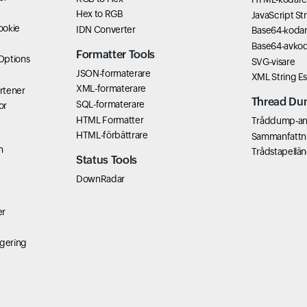
Hex to RGB
JavaScript St
ookie
IDN Converter
Base64-koda
Base64-avko
Formatter Tools
Options
SVG-visare
JSON-formaterare
XML String E
XML-formaterare
rtener
Thread Du
SQL-formaterare
or
HTML Formatter
Tråddump-an
HTML-förbättrare
Sammanfattn
n
Trådstapellä
Status Tools
DownRadar
er
gering