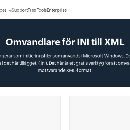
ces
Support
Free Tools
Enterprise
Omvandlare för INI till XML
fungerar som initieringsfiler som används i Microsoft Windows. De 
Input field
et här tillägget. (.ini). Det här är ett gratis verktyg för att omvan
motsvarande XML-format.
Input field