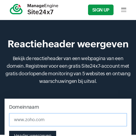
SIGN UP
Input f
Reactieheader weergeven
Bekijk de reactieheader van een webpagina van een
domein. Registreer voor een gratis Site24x7-account met
gratis doorlopende monitoring van 5 websites en ontvang
waarschuwingen bij uitval.
Domeinnaam
Input field
Input field
Input field
Header weergeven