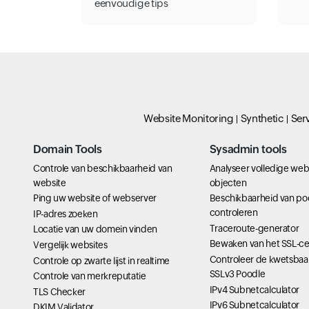
eenvoudige tips
Website Monitoring
Synthetic
Ser
Domain Tools
Sysadmin tools
Controle van beschikbaarheid van
Analyseer volledige we
website
objecten
Ping uw website of webserver
Beschikbaarheid van po
controleren
IP-adres zoeken
Traceroute-generator
Locatie van uw domein vinden
Bewaken van het SSL-cer
Vergelijk websites
Controleer de kwetsbaa
Controle op zwarte lijst in realtime
SSLv3 Poodle
Controle van merkreputatie
IPv4 Subnetcalculator
TLS Checker
IPv6 Subnetcalculator
DKIM Validator