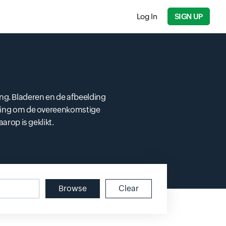
Log In
SIGN UP
ng. Bladeren en de afbeelding
elding om de overeenkomstige
rop is geklikt.
Browse
Clear