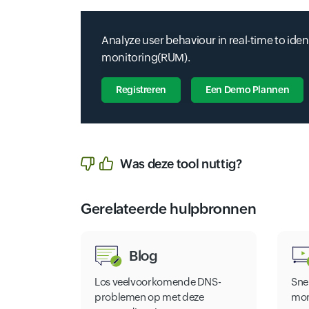
Analyze user behaviour in real-time to iden
monitoring(RUM).
Registreren
Een Demo Plannen
Input field
Input field
Input field
Input field
Input field
Input field
Input field
Was deze tool nuttig?
Gerelateerde hulpbronnen
Blog
Los veelvoorkomende DNS-
Sne
problemen op met deze
moni