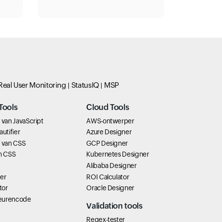
Real User Monitoring
StatusIQ
MSP
Tools
Cloud Tools
 van JavaScript
AWS-ontwerper
utifier
Azure Designer
n van CSS
GCP Designer
an CSS
Kubernetes Designer
Alibaba Designer
er
ROI Calculator
tor
Oracle Designer
kleurencode
Validation tools
Regex-tester