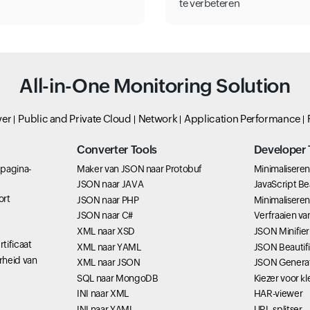
te verbeteren
All-in-One Monitoring Solution
ver
Public and Private Cloud
Network
Application Performance
Converter Tools
Developer 
bpagina-
Maker van JSON naar Protobuf
Minimaliseren
JSON naar JAVA
JavaScript Bea
ort
JSON naar PHP
Minimalisere
JSON naar C#
Verfraaien v
XML naar XSD
JSON Minifier
tificaat
XML naar YAML
JSON Beautifi
rheid van
XML naar JSON
JSON Genera
SQL naar MongoDB
Kiezer voor 
INI naar XML
HAR-viewer
INI naar YAML
URL-splitser