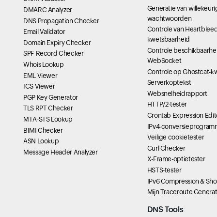
Generatie van willekeur
DMARC Analyzer
wachtwoorden
DNS Propagation Checker
Controle van Heartbleed
Email Validator
kwetsbaarheid
Domain Expiry Checker
Controle beschikbaarhe
SPF Record Checker
WebSocket
Whois Lookup
Controle op Ghostcat-k
EML Viewer
Serverkoptekst
ICS Viewer
Websnelheidrapport
PGP Key Generator
HTTP/2-tester
TLS RPT Checker
Crontab Expression Edit
MTA-STS Lookup
IPv4-conversieprogram
BIMI Checker
Veilige cookietester
ASN Lookup
Curl Checker
Message Header Analyzer
X-Frame-optietester
HSTS-tester
IPv6 Compression & Sho
Mijn Traceroute Genera
DNS Tools