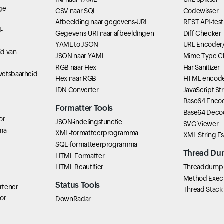
ige
CSV naar SQL
Codewisser
Afbeelding naar gegevens-URI
REST API-test
-
Gegevens-URI naar afbeeldingen
Diff Checker
YAML to JSON
URL Encoder
id van
JSON naar YAML
Mime Type C
RGB naar Hex
Har Sanitizer
wetsbaarheid
Hex naar RGB
HTML encode
IDN Converter
JavaScript St
Base64 Enco
Formatter Tools
Base64 Deco
or
JSON-indelingsfunctie
SVG Viewer
ma
XML-formatteerprogramma
XML String E
SQL-formatteerprogramma
Thread Du
HTML Formatter
HTML Beautifier
Threaddump 
Method Exec
Status Tools
rtener
Thread Stack
tor
DownRadar