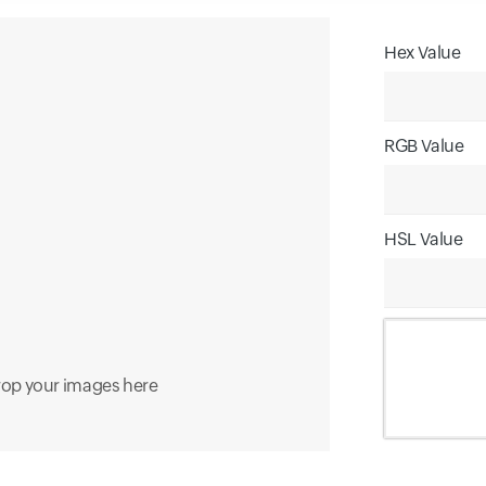
Hex Value
Input field
RGB Value
Input field
HSL Value
Input field
rop your images here