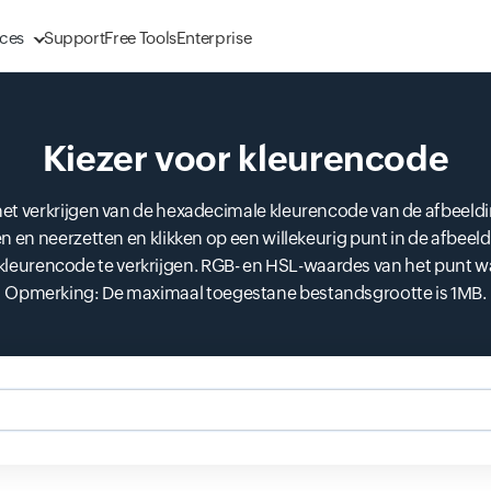
ces
Support
Free Tools
Enterprise
Kiezer voor kleurencode
t verkrijgen van de hexadecimale kleurencode van de afbeeldi
en en neerzetten en klikken op een willekeurig punt in de afbe
leurencode te verkrijgen. RGB- en HSL-waardes van het punt waa
Opmerking: De maximaal toegestane bestandsgrootte is 1MB.