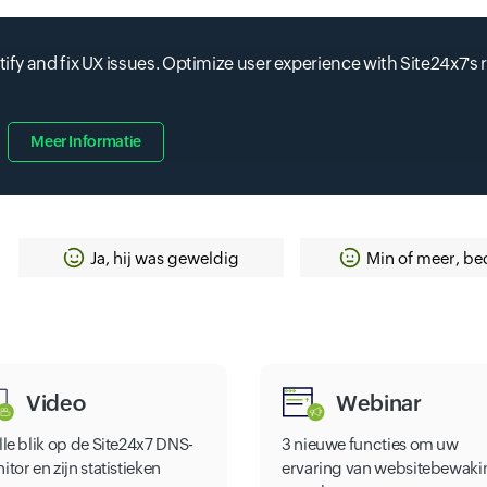
tify and fix UX issues. Optimize user experience with Site24x7's r
Meer Informatie
Ja, hij was geweldig
Min of meer, be
Video
Webinar
lle blik op de Site24x7 DNS-
3 nieuwe functies om uw
tor en zijn statistieken
ervaring van websitebewaki