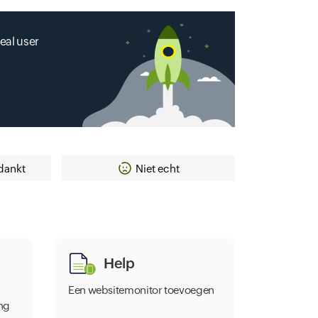
eal user
dankt
Niet echt
Help
Een websitemonitor toevoegen
ng