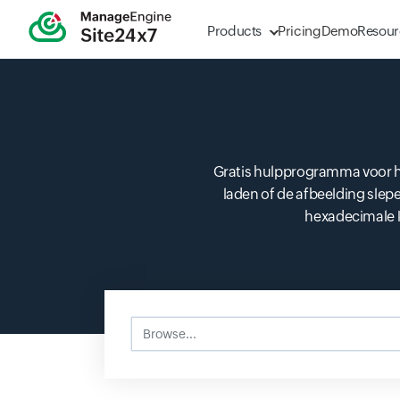
Products
Pricing
Demo
Resour
Gratis hulpprogramma voor he
laden of de afbeelding slep
hexadecimale k
Browse...
Input field