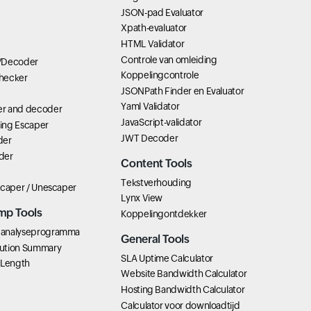
JSON-pad Evaluator
Xpath-evaluator
HTML Validator
Controle van omleiding
/Decoder
Koppelingcontrole
hecker
JSONPath Finder en Evaluator
Yaml Validator
r and decoder
JavaScript-validator
ring Escaper
JWT Decoder
der
der
Content Tools
Tekstverhouding
scaper / Unescaper
Lynx View
mp Tools
Koppelingontdekker
analyseprogramma
General Tools
ution Summary
SLA Uptime Calculator
 Length
Website Bandwidth Calculator
Hosting Bandwidth Calculator
Calculator voor downloadtijd