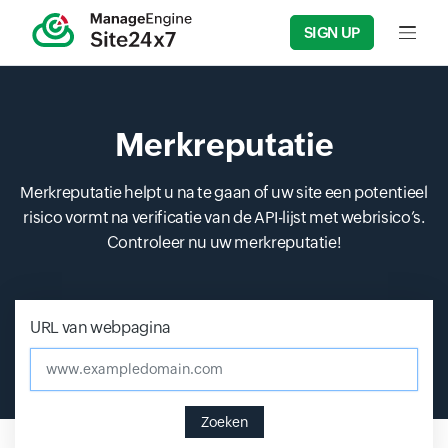
SIGN UP
Input f
Merkreputatie
Merkreputatie helpt u na te gaan of uw site een potentieel
risico vormt na verificatie van de API-lijst met webrisico’s.
Controleer nu uw merkreputatie!
URL van webpagina
www.exampledomain.com
Zoeken