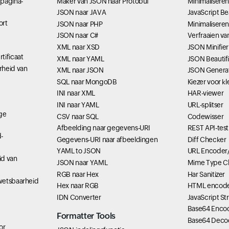
bpagina-
Maker van JSON naar Protobuf
Minimaliseren
JSON naar JAVA
JavaScript Bea
ort
JSON naar PHP
Minimalisere
JSON naar C#
Verfraaien v
XML naar XSD
JSON Minifier
tificaat
XML naar YAML
JSON Beautifi
rheid van
XML naar JSON
JSON Genera
SQL naar MongoDB
Kiezer voor 
INI naar XML
HAR-viewer
INI naar YAML
URL-splitser
ige
CSV naar SQL
Codewisser
Afbeelding naar gegevens-URI
REST API-test
-
Gegevens-URI naar afbeeldingen
Diff Checker
YAML to JSON
URL Encoder
id van
JSON naar YAML
Mime Type C
RGB naar Hex
Har Sanitizer
wetsbaarheid
Hex naar RGB
HTML encode
IDN Converter
JavaScript St
Base64 Enco
Formatter Tools
Base64 Deco
or