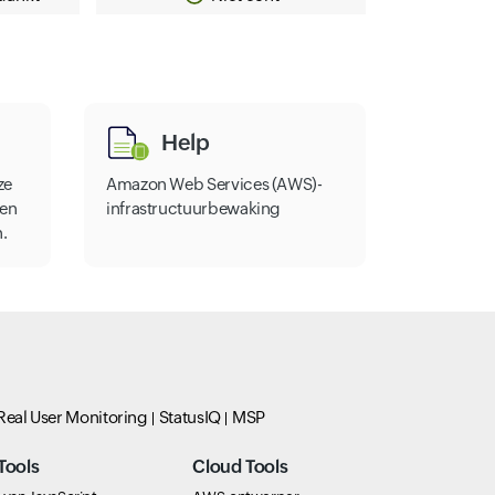
Help
ze
Amazon Web Services (AWS)-
pen
infrastructuurbewaking
n.
Real User Monitoring
StatusIQ
MSP
Tools
Cloud Tools