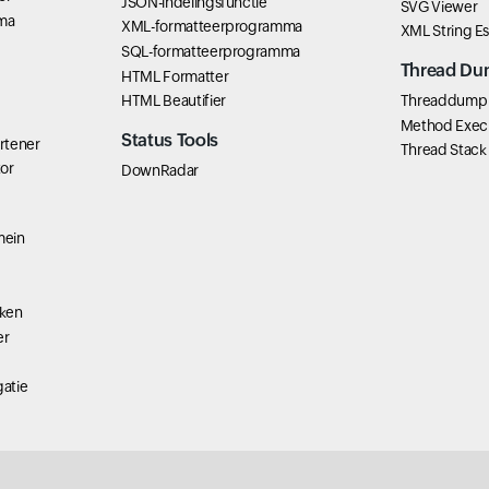
JSON-indelingsfunctie
SVG Viewer
ma
XML-formatteerprogramma
XML String E
SQL-formatteerprogramma
Thread Du
HTML Formatter
HTML Beautifier
Threaddump 
Method Exec
Status Tools
rtener
Thread Stack
tor
DownRadar
mein
ken
er
atie