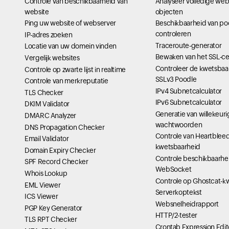
Controle van beschikbaarheid van
Analyseer volledige we
website
objecten
Ping uw website of webserver
Beschikbaarheid van po
controleren
IP-adres zoeken
Traceroute-generator
Locatie van uw domein vinden
Bewaken van het SSL-cer
Vergelijk websites
Controleer de kwetsbaa
Controle op zwarte lijst in realtime
SSLv3 Poodle
Controle van merkreputatie
IPv4 Subnetcalculator
TLS Checker
IPv6 Subnetcalculator
DKIM Validator
Generatie van willekeur
DMARC Analyzer
wachtwoorden
DNS Propagation Checker
Controle van Heartbleed
Email Validator
kwetsbaarheid
Domain Expiry Checker
Controle beschikbaarhe
SPF Record Checker
WebSocket
Whois Lookup
Controle op Ghostcat-k
EML Viewer
Serverkoptekst
ICS Viewer
Websnelheidrapport
PGP Key Generator
HTTP/2-tester
TLS RPT Checker
Crontab Expression Edit