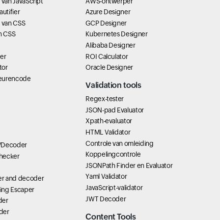
 van JavaScript
AWS-ontwerper
utifier
Azure Designer
n van CSS
GCP Designer
an CSS
Kubernetes Designer
Alibaba Designer
er
ROI Calculator
tor
Oracle Designer
kleurencode
Validation tools
Regex-tester
JSON-pad Evaluator
Xpath-evaluator
HTML Validator
Controle van omleiding
/Decoder
Koppelingcontrole
hecker
JSONPath Finder en Evaluator
Yaml Validator
r and decoder
JavaScript-validator
ring Escaper
JWT Decoder
der
der
Content Tools