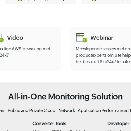
Video
Webinar
ledige AWS-bewaking met
Meeslepende sessies met on
e24x7
productexperts om u te hel
het beste uit Site24x7 te hale
All-in-One Monitoring Solution
ver
Public and Private Cloud
Network
Application Performance
Converter Tools
Developer 