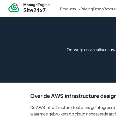
Products
Pricing
Demo
Resour
Ontwerp en visualiseer uw
Over de AWS infrastructure design
De AWS infrastructure-tool die is geïntegreer
waarmee gebruikers op cloud gebaseerde arch