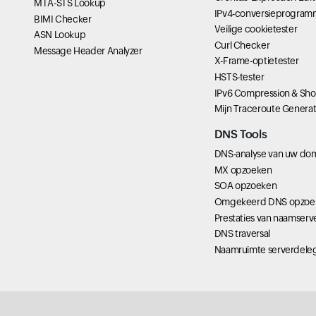
MTA-STS Lookup
IPv4-conversieprogram
BIMI Checker
Veilige cookietester
ASN Lookup
Curl Checker
Message Header Analyzer
X-Frame-optietester
HSTS-tester
IPv6 Compression & Sho
Mijn Traceroute Genera
DNS Tools
DNS-analyse van uw do
MX opzoeken
SOA opzoeken
Omgekeerd DNS opzoe
Prestaties van naamserv
DNS traversal
Naamruimte serverdeleg