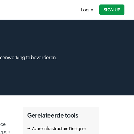
Log In
SIGN UP
amenwerking te bevorderen.
Gerelateerde tools
ace
Azure Infrastructure Designer
lepen