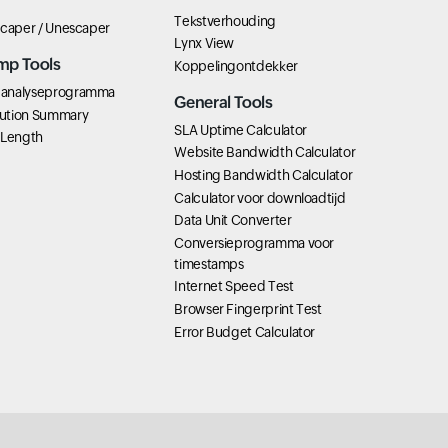
Tekstverhouding
scaper / Unescaper
Lynx View
mp Tools
Koppelingontdekker
analyseprogramma
General Tools
ution Summary
SLA Uptime Calculator
 Length
Website Bandwidth Calculator
Hosting Bandwidth Calculator
Calculator voor downloadtijd
Data Unit Converter
Conversieprogramma voor
timestamps
Internet Speed Test
Browser Fingerprint Test
Error Budget Calculator