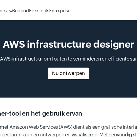
ces
Support
Free Tools
Enterprise
AWS infrastructure designer
 AWS-infrastructuur om fouten te verminderen en efficiënte s
Nu ontwerpen
er-tool en het gebruik ervan
d met Amazon Web Services (AWS) dient als een grafische interf
itecturen kunnen ontwerpen en visualiseren. Met eenvoudig s