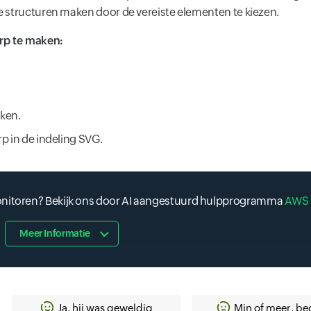
 structuren maken door de vereiste elementen te kiezen.
rp te maken:
ken.
p in de indeling SVG.
monitoren? Bekijk ons door AI aangestuurd hulpprogramma
AWS 
Meer Informatie
Ja, hij was geweldig
Min of meer, be