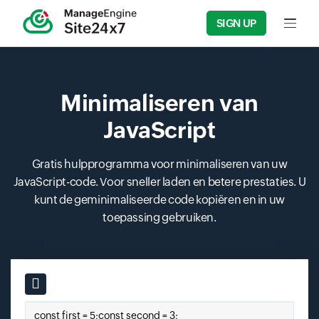
SIGN UP
Input f
Minimaliseren van
JavaScript
Gratis hulpprogramma voor minimaliseren van uw
JavaScript-code. Voor sneller laden en betere prestaties. U
kunt de geminimaliseerde code kopiëren en in uw
toepassing gebruiken.
Input field
Enter Javascript Input