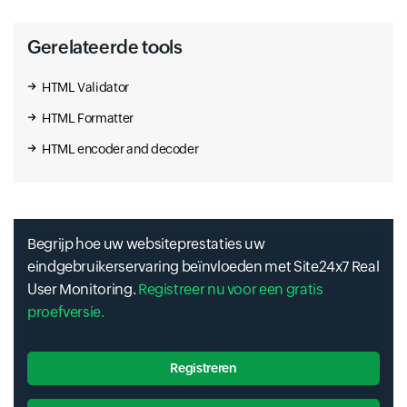
Gerelateerde tools
HTML Validator
HTML Formatter
HTML encoder and decoder
Begrijp hoe uw websiteprestaties uw
eindgebruikerservaring beïnvloeden met Site24x7 Real
User Monitoring.
Registreer nu voor een gratis
proefversie.
Registreren