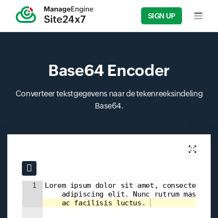
SIGN UP
Input f
Base64 Encoder
Converteer tekstgegevens naar de tekenreeksindeling
Base64.
Input field
Input field
1
Lorem ipsum dolor sit amet, consectetur 
    adipiscing elit. Nunc rutrum massa 
    ac facilisis luctus. 