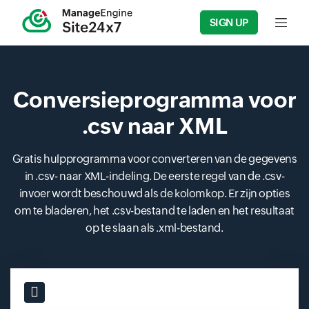
SIGN UP
Input f
Conversieprogramma voor
.csv naar XML
Gratis hulpprogramma voor converteren van de gegevens
in .csv- naar XML-indeling. De eerste regel van de .csv-
invoer wordt beschouwd als de kolomkop. Er zijn opties
om te bladeren, het .csv-bestand te laden en het resultaat
op te slaan als .xml-bestand.
Input field