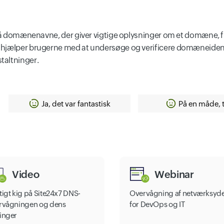
 på domænenavne, der giver vigtige oplysninger om et domæne, f.
 hjælper brugerne med at undersøge og verificere domæneidenti
taltninger.
Ja, det var fantastisk
På en måde, 
Video
Webinar
tigt kig på Site24x7 DNS-
Overvågning af netværksyde
rvågningen og dens
for DevOps og IT
inger