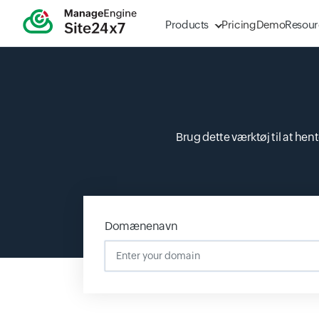
Products
Pricing
Demo
Resour
Brug dette værktøj til at h
Domænenavn