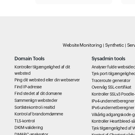
Website Monitoring
Synthetic
Ser
Domain Tools
Sysadmin tools
Kontroller tilgængelighed af dit
Analyser fulde websideo
websted
Tjek port-tilgængelighe
Ping dit websted eller din webserver
Traceroute generator
Find IP-adresse
Overvåg SSL-certifikat
Find stedet af dit domæne
Kontroller SSLv3 Poodle
Sammenlign websteder
IPv4-undernetberegner
Sortlistekontrol i realtid
IPv6-undernetberegner
Kontrol af brandomdømme
Vilkårlig adgangskode-
TLS-kontrol
Kontroller Heartbleed-s
DKIM-validering
Tjek tilgængelighed af
DMARC-analysator
Kontrol af Ghostcat sår