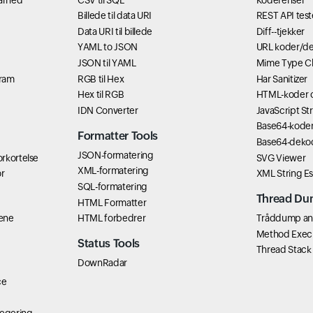
Billede til data URI
REST API test
Data URI til billede
Diff--tjekker
YAML to JSON
URL koder/d
JSON til YAML
Mime Type C
gram
RGB til Hex
Har Sanitizer
Hex til RGB
HTML-koder 
IDN Converter
JavaScript St
Base64-kode
Formatter Tools
Base64-deko
JSON-formatering
rkortelse
SVG Viewer
XML-formatering
r
XML String E
SQL-formatering
Thread Du
HTML Formatter
æne
HTML forbedrer
Tråddump ana
Method Exec
Status Tools
Thread Stack
DownRadar
ce
egering