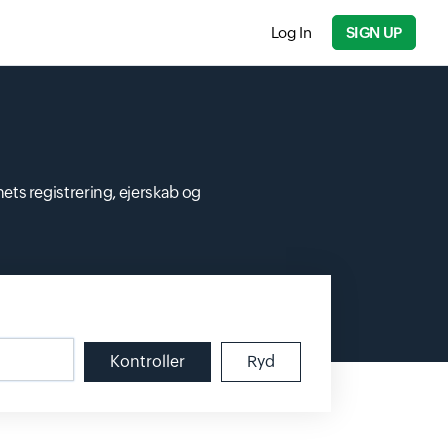
Log In
SIGN UP
ts registrering, ejerskab og
Kontroller
Ryd