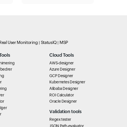
Real User Monitoring
StatusIQ
MSP
Tools
Cloud Tools
inimering
AWS-designer
rbedrer
Azure Designer
ing
GCP Designer
r
Kubernetes Designer
ring
Alibaba Designer
rer
ROI Calculator
tor
Oracle Designer
lger
Validation tools
r
Regex tester
JSON Path-evaluator