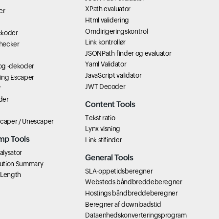
XPath evaluator
er
Html validering
Omdirigeringskontrol
ekoder
Link kontrollør
hecker
JSONPath-finder og evaluator
Yaml Validator
og -dekoder
JavaScript validator
ring Escaper
JWT Decoder
r
der
Content Tools
Tekst ratio
scaper / Unescaper
Lynx visning
mp Tools
Link stifinder
lysator
General Tools
ution Summary
SLA-oppetidsberegner
 Length
Websteds båndbreddeberegner
Hostings båndbreddeberegner
Beregner af downloadstid
Dataenhedskonverteringsprogram