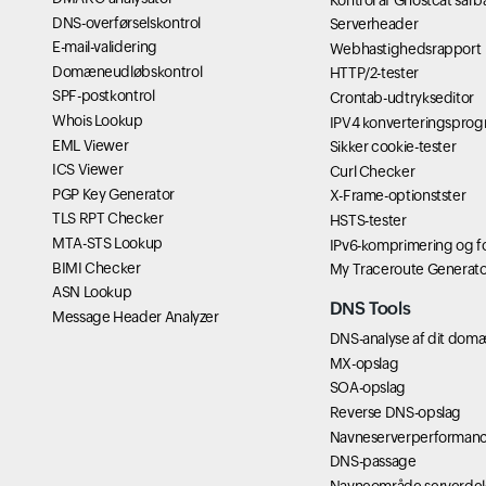
DNS-overførselskontrol
Serverheader
E-mail-validering
Webhastighedsrapport
Domæneudløbskontrol
HTTP/2-tester
SPF-postkontrol
Crontab-udtrykseditor
Whois Lookup
IPV4 konverteringspro
EML Viewer
Sikker cookie-tester
ICS Viewer
Curl Checker
PGP Key Generator
X-Frame-optionstster
TLS RPT Checker
HSTS-tester
MTA-STS Lookup
IPv6-komprimering og fo
BIMI Checker
My Traceroute Generato
ASN Lookup
DNS Tools
Message Header Analyzer
DNS-analyse af dit dom
MX-opslag
SOA-opslag
Reverse DNS-opslag
Navneserverperforman
DNS-passage
Navneområde serverdel