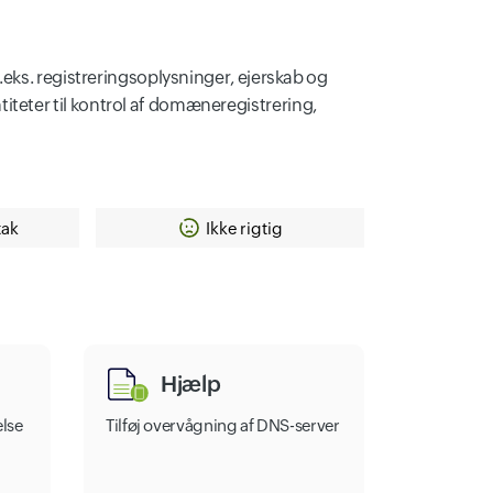
eks. registreringsoplysninger, ejerskab og
teter til kontrol af domæneregistrering,
tak
Ikke rigtig
Hjælp
lse
Tilføj overvågning af DNS-server