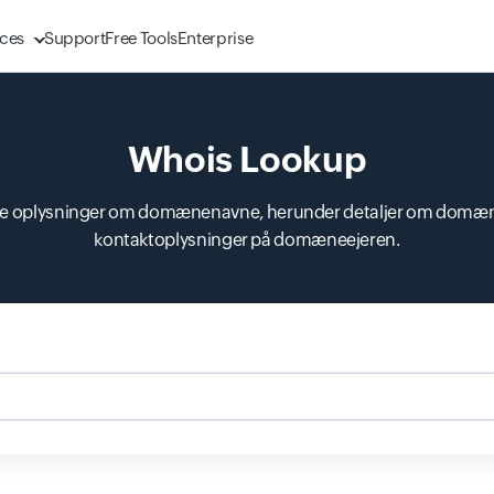
ces
Support
Free Tools
Enterprise
Whois Lookup
ente oplysninger om domænenavne, herunder detaljer om domæne
kontaktoplysninger på domæneejeren.