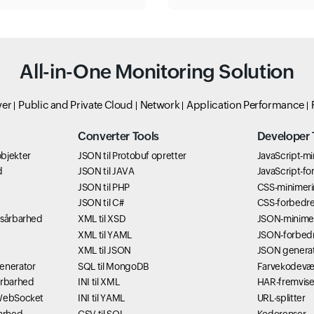
All-in-One Monitoring Solution
ver
Public and Private Cloud
Network
Application Performance
Converter Tools
Developer 
bjekter
JSON til Protobuf opretter
JavaScript-m
d
JSON til JAVA
JavaScript-fo
JSON til PHP
CSS-minimer
JSON til C#
CSS-forbedre
-sårbarhed
XML til XSD
JSON-minime
XML til YAML
JSON-forbed
XML til JSON
JSON genera
generator
SQL til MongoDB
Farvekodevæ
årbarhed
INI til XML
HAR-fremvise
 WebSocket
INI til YAML
URL-splitter
barhed
CSV til SQL
Koderenser