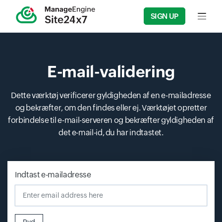
SIGN UP
Input f
E-mail-validering
Dette værktøj verificerer gyldigheden af en e-mailadresse
og bekræfter, om den findes eller ej. Værktøjet opretter
forbindelse til e-mail-serveren og bekræfter gyldigheden af
det e-mail-id, du har indtastet.
Indtast e-mailadresse