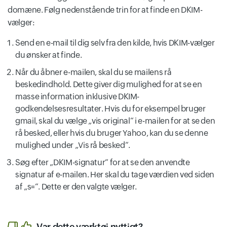
domæne. Følg nedenstående trin for at finde en DKIM-
vælger:
Send en e-mail til dig selv fra den kilde, hvis DKIM-vælger
du ønsker at finde.
Når du åbner e-mailen, skal du se mailens rå
beskedindhold. Dette giver dig mulighed for at se en
masse information inklusive DKIM-
godkendelsesresultater. Hvis du for eksempel bruger
gmail, skal du vælge „vis original“ i e-mailen for at se den
rå besked, eller hvis du bruger Yahoo, kan du se denne
mulighed under „Vis rå besked“.
Søg efter „DKIM-signatur“ for at se den anvendte
signatur af e-mailen. Her skal du tage værdien ved siden
af „s=“. Dette er den valgte vælger.
Var dette værktøj nyttigt?