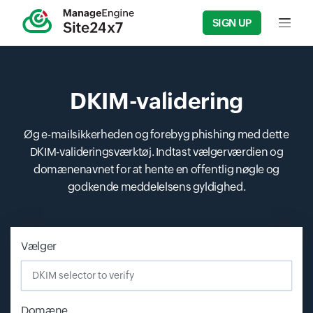
SIGN UP
Input f
DKIM-validering
Øg e-mailsikkerheden og forebyg phishing med dette
DKIM-valideringsværktøj. Indtast vælgerværdien og
domænenavnet for at hente en offentlig nøgle og
godkende meddelelsens gyldighed.
Vælger
Domæne