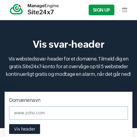
SIGN UP
Input f
Vis svar-header
Vis webstedssvar-header for et domæne. Tilmeld dig en
gratis Site24x7-konto for at overvåge op til 5 websteder
kontinuerligt gratis og modtage en alarm, når det går ned!
Domænenavn
Input field
Input field
Input field
Vis header