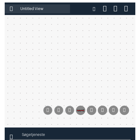
Indtast filnavn
Søgetjeneste