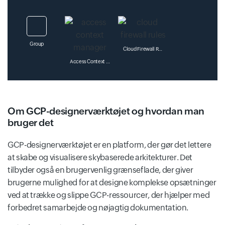
Group
Cloud Firewall Rules
Access Context Manager
Datalab
Om GCP-designerværktøjet og hvordan man
Administration
bruger det
Os Configuration Management
GCP-designerværktøjet er en platform, der gør det lettere
at skabe og visualisere skybaserede arkitekturer. Det
Dataplex
tilbyder også en brugervenlig grænseflade, der giver
Cloud For Marketing
brugerne mulighed for at designe komplekse opsætninger
Os Inventory Management
ved at trække og slippe GCP-ressourcer, der hjælper med
forbedret samarbejde og nøjagtig dokumentation.