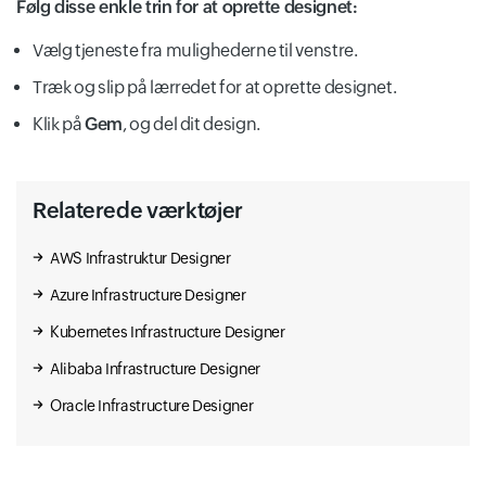
Følg disse enkle trin for at oprette designet:
Datapol
Cloud Functions
Vælg tjeneste fra mulighederne til venstre.
Advanced Agent Modeling
Træk og slip på lærredet for at oprette designet.
Klik på
Gem
, og del dit design.
Os Patch Management
Advanced Solutions Lab
Cloud Generic
Relaterede værktøjer
AWS Infrastruktur Designer
Dataprep
Azure Infrastructure Designer
Partner Interconnect
Agent Assist
Kubernetes Infrastructure Designer
Alibaba Infrastructure Designer
Cloud Gpu
Dataproc
Oracle Infrastructure Designer
Partner Portal