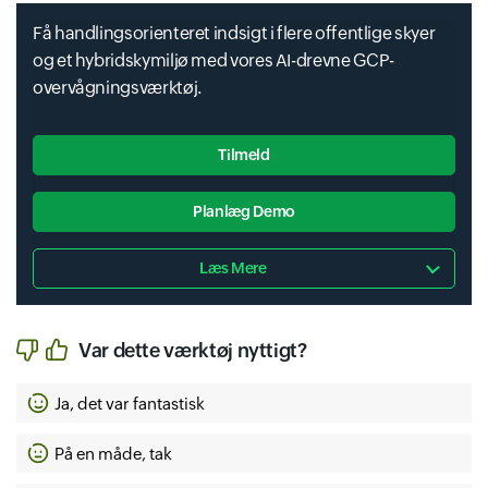
Ai Hub
Få handlingsorienteret indsigt i flere offentlige skyer
Dataproc Metastore
og et hybridskymiljø med vores AI-drevne GCP-
Cloud Healthcare Api
overvågningsværktøj.
Tilmeld
Ai Platform
Performance Dashboard
Planlæg Demo
Cloud Healthcare Marketplace
Læs Mere
Datashare
Permissions
Ai Platform Unified
Var dette værktøj nyttigt?
Ja, det var fantastisk
Cloud Hsm
Datastore
Persistent Disk
På en måde, tak