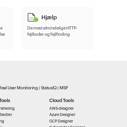
Hjælp
re
De mest almindelige HTTP-
lse
fejlkoder og fejlfinding
Real User Monitoring
StatusIQ
MSP
Tools
Cloud Tools
inimering
AWS-designer
rbedrer
Azure Designer
ing
GCP Designer