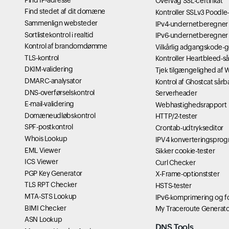
Overvåg SSL-certifikat
Find stedet af dit domæne
Kontroller SSLv3 Poodle
Sammenlign websteder
IPv4-undernetberegner
Sortlistekontrol i realtid
IPv6-undernetberegner
Kontrol af brandomdømme
Vilkårlig adgangskode-
TLS-kontrol
Kontroller Heartbleed-s
DKIM-validering
Tjek tilgængelighed af
DMARC-analysator
Kontrol af Ghostcat sår
DNS-overførselskontrol
Serverheader
E-mail-validering
Webhastighedsrapport
Domæneudløbskontrol
HTTP/2-tester
SPF-postkontrol
Crontab-udtrykseditor
Whois Lookup
IPV4 konverteringspro
EML Viewer
Sikker cookie-tester
ICS Viewer
Curl Checker
PGP Key Generator
X-Frame-optionstster
TLS RPT Checker
HSTS-tester
MTA-STS Lookup
IPv6-komprimering og fo
BIMI Checker
My Traceroute Generato
ASN Lookup
DNS Tools