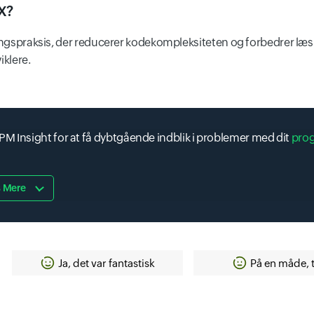
EX?
dningspraksis, der reducerer kodekompleksiteten og forbedrer l
iklere.
M Insight for at få dybtgående indblik i problemer med dit
pro
 Mere
Ja, det var fantastisk
På en måde, 