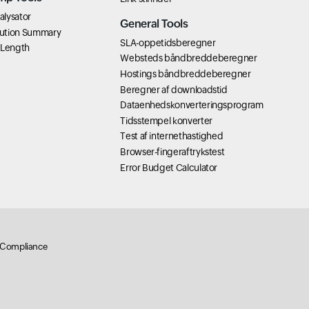
lysator
General Tools
ution Summary
SLA-oppetidsberegner
 Length
Websteds båndbreddeberegner
Hostings båndbreddeberegner
Beregner af downloadstid
Dataenhedskonverteringsprogram
Tidsstempel konverter
Test af internethastighed
Browser-fingeraftrykstest
Error Budget Calculator
Compliance