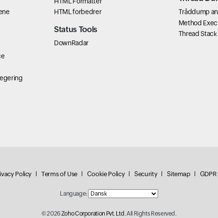
HTML Formatter
æne
HTML forbedrer
Tråddump ana
Method Exec
Status Tools
Thread Stack
DownRadar
ce
egering
ivacy Policy
Terms of Use
Cookie Policy
Security
Sitemap
GDPR 
Language:
© 2026
Zoho Corporation Pvt. Ltd.
All Rights Reserved.