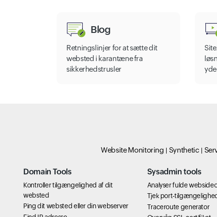
Blog
Retningslinjer for at sætte dit
Sit
websted i karantæne fra
løsn
sikkerhedstrusler
yde
Website Monitoring
Synthetic
Ser
Domain Tools
Sysadmin tools
Kontroller tilgængelighed af dit
Analyser fulde websideo
websted
Tjek port-tilgængelighe
Ping dit websted eller din webserver
Traceroute generator
Find IP-adresse