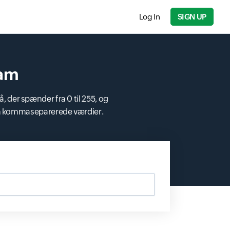
Log In
SIGN UP
ram
, der spænder fra 0 til 255, og
om kommaseparerede værdier.
d