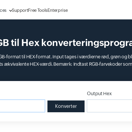
ces
Support
Free Tools
Enterprise
B til Hex konverteringsprog
B-format til HEX-format. Input tages i værdierne rød, grøn og blå
s ækvivalente HEX-værdi. Bemærk: Indtast RGB-farvekoder s
Output Hex
Input fiel
Konverter