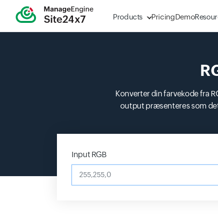
Products
Pricing
Demo
Resour
RG
Konverter din farvekode fra RG
output præsenteres som det
Input RGB
255,255,0