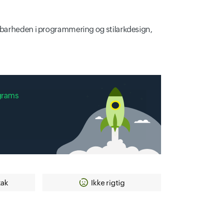
æsbarheden i programmering og stilarkdesign,
grams
tak
Ikke rigtig