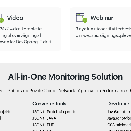
Video
Webinar
e24x7 – den komplette
3 nye funktioner til at forbed
ing til overvågning af
din webstedsågningsopleve
evne for DevOps og IT-drift.
All-in-One Monitoring Solution
ver
Public and Private Cloud
Network
Application Performance
Converter Tools
Developer 
bjekter
JSON til Protobuf opretter
JavaScript-m
d
JSON til JAVA
JavaScript-fo
JSON til PHP
CSS-minimer