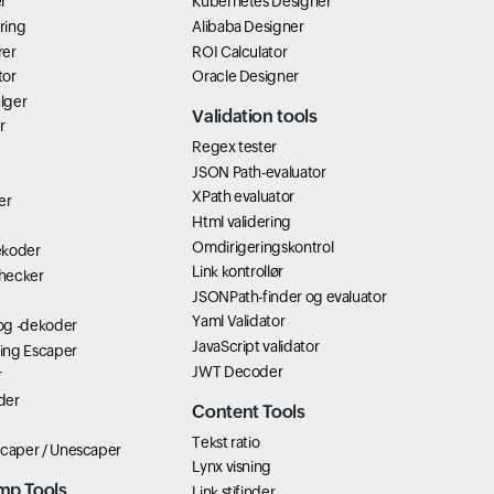
r
Kubernetes Designer
ring
Alibaba Designer
rer
ROI Calculator
tor
Oracle Designer
lger
Validation tools
r
Regex tester
JSON Path-evaluator
XPath evaluator
er
Html validering
Omdirigeringskontrol
ekoder
Link kontrollør
hecker
JSONPath-finder og evaluator
Yaml Validator
og -dekoder
JavaScript validator
ring Escaper
JWT Decoder
r
der
Content Tools
Tekst ratio
scaper / Unescaper
Lynx visning
mp Tools
Link stifinder