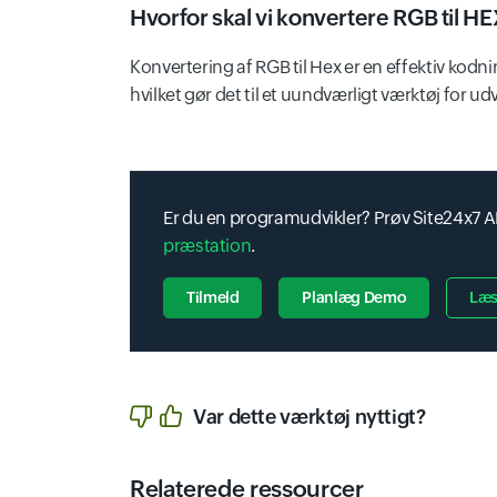
Hvorfor skal vi konvertere RGB til H
Konvertering af RGB til Hex er en effektiv ko
hvilket gør det til et uundværligt værktøj for udv
Er du en programudvikler? Prøv Site24x7 AP
præstation
.
Tilmeld
Planlæg Demo
Læs
Var dette værktøj nyttigt?
Relaterede ressourcer