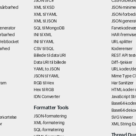
JSON til C#
CSS-forbedre
-sårbarhed
XML til XSD
JSON-minime
XML til YAML
JSON-forbed
XML til JSON
JSON genera
generator
SQL til MongoDB
Farvekodevæ
årbarhed
INI til XML
HAR-fremvise
 WebSocket
INI til YAML
URL-splitter
barhed
CSV til SQL
Koderenser
Billede til data URI
REST API test
Data URI til billede
Diff--tjekker
YAML to JSON
URL koder/d
JSON til YAML
Mime Type C
gram
RGB til Hex
Har Sanitizer
Hex til RGB
HTML-koder 
IDN Converter
JavaScript St
Base64-kode
Formatter Tools
Base64-deko
JSON-formatering
rkortelse
SVG Viewer
XML-formatering
r
XML String E
SQL-formatering
Thread Du