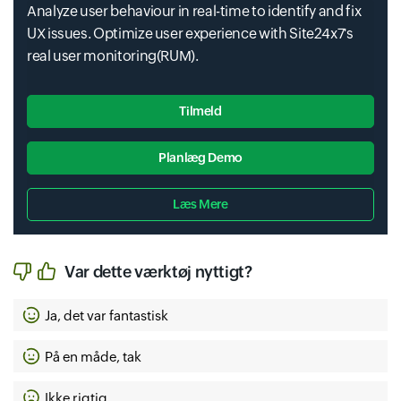
Analyze user behaviour in real-time to identify and fix
UX issues. Optimize user experience with Site24x7's
real user monitoring(RUM).
Tilmeld
Planlæg Demo
Læs Mere
Input field
Input field
Input field
Input field
Input field
Input field
Input field
Var dette værktøj nyttigt?
Ja, det var fantastisk
På en måde, tak
Ikke rigtig