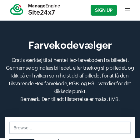
SIGN UP
Input f
Farvekodevælger
Gratis værktøj til at hente Hex-farvekoden fra billedet.
Gennemse og indlæs billedet, eller træk og slip billedet, og
klik på en hvilken som helst del af billedet for at få den
tilsvarende Hex-farvekode, RGB- og HSL-værdier for det
klikkede punkt.
Bemærk: Den tilladt filstørrelse er maks. 1 MB.
Browse...
Input field