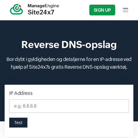
SIGN UP
Input f
Reverse DNS-opslag
Bor dybt i gyldigheden og detaljerne for en IP-adresse ved
hjælp af Site24x7s gratis Reverse DNS-opslag værktøj.
IP Address
Input field
Test