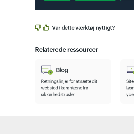
Var dette værktøj nyttigt?
Relaterede ressourcer
Blog
Retningslinjer for at sætte dit
Sit
websted i karantæne fra
løsn
sikkerhedstrusler
yde