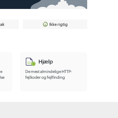
tak
Ikke rigtig
Hjælp
re
De mest almindelige HTTP-
lse
fejlkoder og fejlfinding