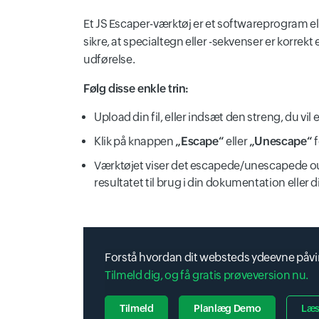
Et JS Escaper-værktøj er et softwareprogram ell
sikre, at specialtegn eller -sekvenser er korrekt
udførelse.
Følg disse enkle trin:
Upload din fil, eller indsæt den streng, du vil
Klik på knappen
„Escape“
eller
„Unescape“
f
Værktøjet viser det escapede/unescapede out
resultatet til brug i din dokumentation eller d
Forstå hvordan dit websteds ydeevne påvir
Tilmeld dig, og få gratis prøveversion nu.
Tilmeld
Planlæg Demo
Læs