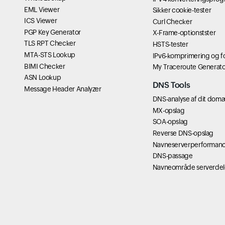
EML Viewer
Sikker cookie-tester
ICS Viewer
Curl Checker
PGP Key Generator
X-Frame-optionstster
TLS RPT Checker
HSTS-tester
MTA-STS Lookup
IPv6-komprimering og fo
BIMI Checker
My Traceroute Generato
ASN Lookup
DNS Tools
Message Header Analyzer
DNS-analyse af dit dom
MX-opslag
SOA-opslag
Reverse DNS-opslag
Navneserverperforman
DNS-passage
Navneområde serverdel