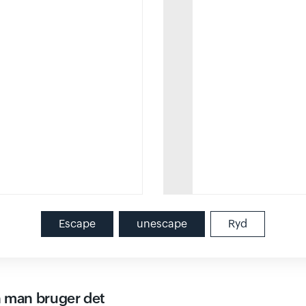
Escape
unescape
Ryd
 man bruger det