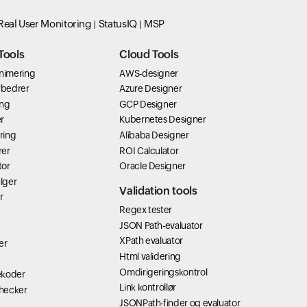
Real User Monitoring
StatusIQ
MSP
Tools
Cloud Tools
inimering
AWS-designer
rbedrer
Azure Designer
ing
GCP Designer
r
Kubernetes Designer
ring
Alibaba Designer
rer
ROI Calculator
tor
Oracle Designer
lger
Validation tools
r
Regex tester
JSON Path-evaluator
XPath evaluator
er
Html validering
Omdirigeringskontrol
ekoder
Link kontrollør
hecker
JSONPath-finder og evaluator