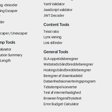
Yaml Validator
og -dekoder
JavaScript validator
ring Escaper
JWT Decoder
r
der
Content Tools
Tekst ratio
scaper / Unescaper
Lynx visning
mp Tools
Link stifinder
lysator
General Tools
ution Summary
SLA-oppetidsberegner
 Length
Websteds båndbreddeberegner
Hostings båndbreddeberegner
Beregner af downloadstid
Dataenhedskonverteringsprogram
Tidsstempel konverter
Test af internethastighed
Browser-fingeraftrykstest
Error Budget Calculator