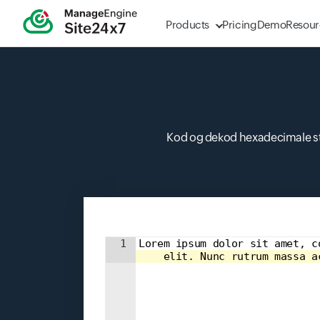
Products
Pricing
Demo
Resour
Kod og dekod hexadecimale st
Input field
1
Lorem ipsum dolor sit amet, c
    elit. Nunc rutrum massa a