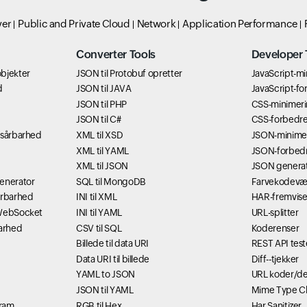
ver
Public and Private Cloud
Network
Application Performance
Converter Tools
Developer 
bjekter
JSON til Protobuf opretter
JavaScript-m
d
JSON til JAVA
JavaScript-fo
JSON til PHP
CSS-minimer
JSON til C#
CSS-forbedre
-sårbarhed
XML til XSD
JSON-minime
XML til YAML
JSON-forbed
XML til JSON
JSON genera
generator
SQL til MongoDB
Farvekodevæ
årbarhed
INI til XML
HAR-fremvise
 WebSocket
INI til YAML
URL-splitter
barhed
CSV til SQL
Koderenser
Billede til data URI
REST API test
Data URI til billede
Diff--tjekker
YAML to JSON
URL koder/d
JSON til YAML
Mime Type C
gram
RGB til Hex
Har Sanitizer