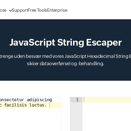
ces
Support
Free Tools
Enterprise
JavaScript String Escaper
Input field
renge uden besvær med vores JavaScript Hexadecimal String E
sikker dataoverførsel og -behandling.
onsectetur adipiscing 
Input field
1
c facilisis luctus. 