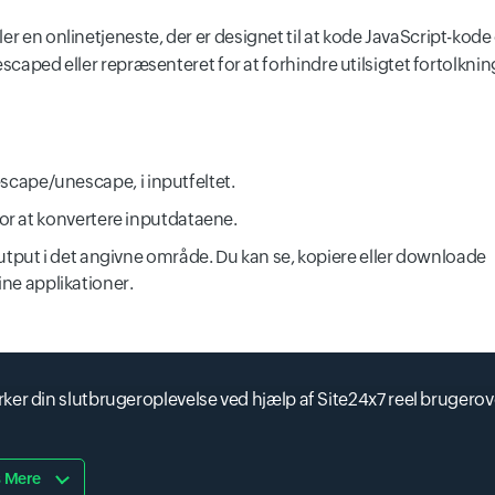
er en onlinetjeneste, der er designet til at kode JavaScript-kode
 escaped eller repræsenteret for at forhindre utilsigtet fortolkning
 escape/unescape, i inputfeltet.
or at konvertere inputdataene.
put i det angivne område. Du kan se, kopiere eller downloade
ine applikationer.
ker din slutbrugeroplevelse ved hjælp af Site24x7 reel brugero
 Mere