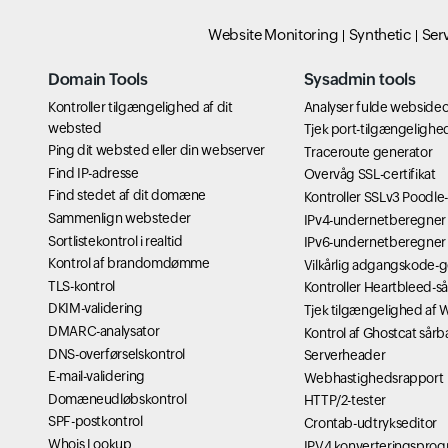
Website Monitoring
Synthetic
Ser
Domain Tools
Sysadmin tools
Kontroller tilgængelighed af dit
Analyser fulde websideo
websted
Tjek port-tilgængelighe
Ping dit websted eller din webserver
Traceroute generator
Find IP-adresse
Overvåg SSL-certifikat
Find stedet af dit domæne
Kontroller SSLv3 Poodle
Sammenlign websteder
IPv4-undernetberegner
Sortlistekontrol i realtid
IPv6-undernetberegner
Kontrol af brandomdømme
Vilkårlig adgangskode-
TLS-kontrol
Kontroller Heartbleed-s
DKIM-validering
Tjek tilgængelighed af
DMARC-analysator
Kontrol af Ghostcat sår
DNS-overførselskontrol
Serverheader
E-mail-validering
Webhastighedsrapport
Domæneudløbskontrol
HTTP/2-tester
SPF-postkontrol
Crontab-udtrykseditor
Whois Lookup
IPV4 konverteringspro