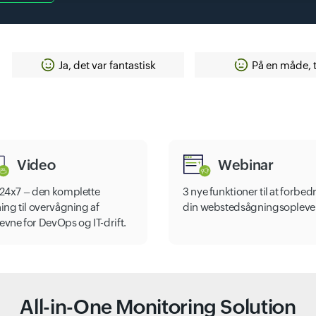
Ja, det var fantastisk
På en måde, 
Video
Webinar
e24x7 – den komplette
3 nye funktioner til at forbed
ing til overvågning af
din webstedsågningsopleve
evne for DevOps og IT-drift.
All-in-One Monitoring Solution