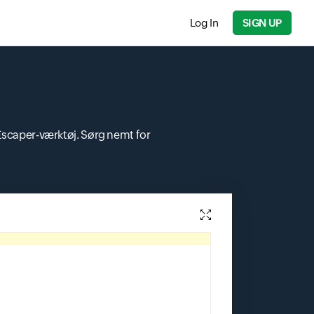
Log In
SIGN UP
scaper-værktøj. Sørg nemt for