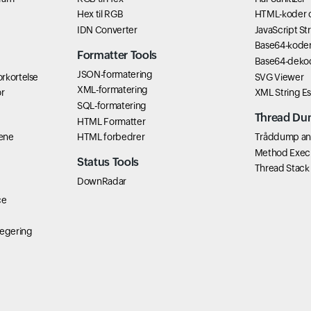
Hex til RGB
HTML-koder 
IDN Converter
JavaScript St
Base64-kode
Formatter Tools
Base64-deko
JSON-formatering
rkortelse
SVG Viewer
XML-formatering
r
XML String E
SQL-formatering
Thread Du
HTML Formatter
æne
HTML forbedrer
Tråddump ana
Method Exec
Status Tools
Thread Stack
DownRadar
ce
egering