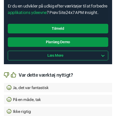
Er du en udvikler på udkig efter værktøjer til at forbedre
applikations ydeevne
? Prøv Site24x7 APM Insight.
Tilmeld
Planlæg Demo
Læs Mere
Var dette værktøj nyttigt?
Ja, det var fantastisk
På en måde, tak
Ikke rigtig