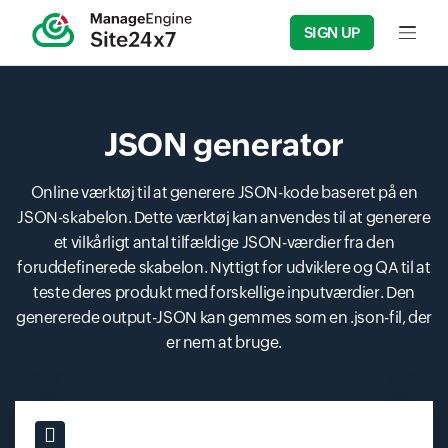
SIGN UP
Input f
JSON generator
Online værktøj til at generere JSON-kode baseret på en
JSON-skabelon. Dette værktøj kan anvendes til at generere
et vilkårligt antal tilfældige JSON-værdier fra den
foruddefinerede skabelon. Nyttigt for udviklere og QA til at
teste deres produkt med forskellige inputværdier. Den
genererede output-JSON kan gemmes som en .json-fil, der
er nem at bruge.