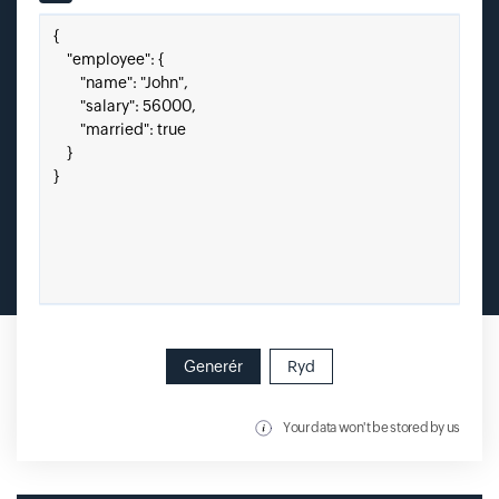
Input field
Indsæt din JSON her.
Generér
Ryd
Your data won't be stored by us