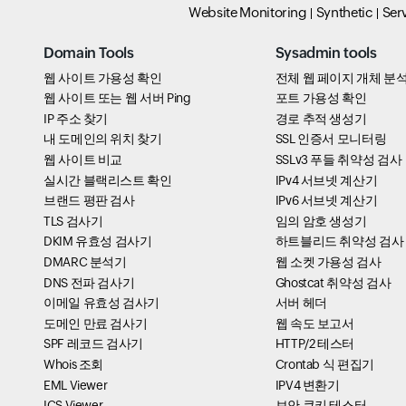
Website Monitoring
Synthetic
Ser
Domain Tools
Sysadmin tools
웹 사이트 가용성 확인
전체 웹 페이지 개체 분
웹 사이트 또는 웹 서버 Ping
포트 가용성 확인
IP 주소 찾기
경로 추적 생성기
내 도메인의 위치 찾기
SSL 인증서 모니터링
웹 사이트 비교
SSLv3 푸들 취약성 검사
실시간 블랙리스트 확인
IPv4 서브넷 계산기
브랜드 평판 검사
IPv6 서브넷 계산기
TLS 검사기
임의 암호 생성기
DKIM 유효성 검사기
하트블리드 취약성 검사
DMARC 분석기
웹 소켓 가용성 검사
DNS 전파 검사기
Ghostcat 취약성 검사
이메일 유효성 검사기
서버 헤더
도메인 만료 검사기
웹 속도 보고서
SPF 레코드 검사기
HTTP/2 테스터
Whois 조회
Crontab 식 편집기
EML Viewer
IPV4 변환기
ICS Viewer
보안 쿠키 테스터