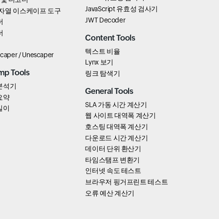
JavaScript 유효성 검사기
t 문자열 이스케이프 도구
JWT Decoder
더
더
Content Tools
텍스트 비율
scaper / Unescaper
Lynx 보기
mp Tools
링크 탐색기
분석기
General Tools
요약
SLA 가동 시간 계산기
길이
웹 사이트 대역폭 계산기
호스팅 대역폭 계산기
다운로드 시간 계산기
데이터 단위 환산기
타임스탬프 변환기
인터넷 속도 테스트
브라우저 핑거프린트 테스트
오류 예산 계산기