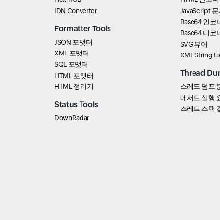
IDN Converter
JavaScrip
Base64 인코
Formatter Tools
Base64 디코
JSON 포맷터
SVG 뷰어
XML 포맷터
XML String E
SQL 포맷터
Thread Du
HTML 포맷터
HTML 정리기
스레드 덤프 
메서드 실행 
Status Tools
스레드 스택 
DownRadar