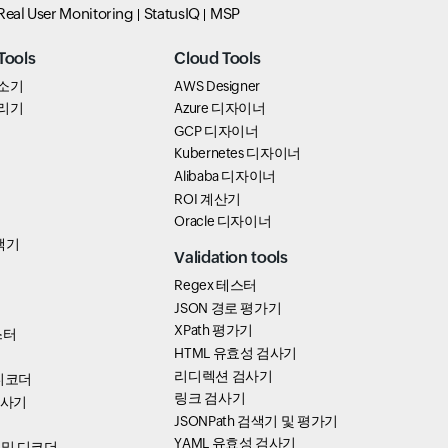
Real User Monitoring
StatusIQ
MSP
Tools
Cloud Tools
 축소기
AWS Designer
 정리기
Azure 디자이너
GCP 디자이너
Kubernetes 디자이너
Alibaba 디자이너
ROI 계산기
Oracle 디자이너
택기
Validation tools
Regex 테스터
JSON 경로 평가기
XPath 평가기
테스터
HTML 유효성 검사기
리디렉션 검사기
/디코더
링크 검사기
검사기
JSONPath 검색기 및 평가기
YAML 유효성 검사기
 및 디코더