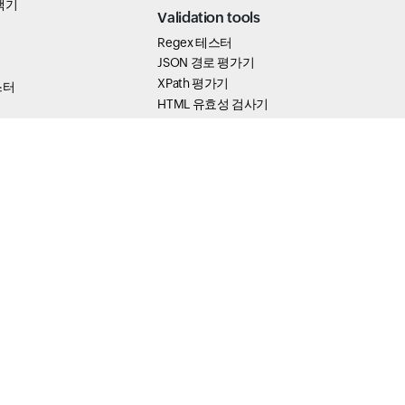
택기
Validation tools
Regex 테스터
JSON 경로 평가기
XPath 평가기
테스터
HTML 유효성 검사기
리디렉션 검사기
/디코더
링크 검사기
검사기
JSONPath 검색기 및 평가기
YAML 유효성 검사기
 및 디코더
JavaScript 유효성 검사기
t 문자열 이스케이프 도구
JWT Decoder
더
더
Content Tools
텍스트 비율
scaper / Unescaper
Lynx 보기
mp Tools
링크 탐색기
분석기
General Tools
요약
SLA 가동 시간 계산기
길이
웹 사이트 대역폭 계산기