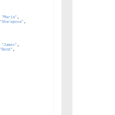
 
"Maria"
,
"Sharapova"
,
 
"James"
,
"Bond"
,