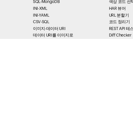
SQL-MongoDB
색상 코드 선
INI-XML
HAR 뷰어
INI-YAML
URL 분할기
CSV-SQL
코드 정리기
이미지-데이터 URI
REST API 
데이터 URI를 이미지로
Diff Checker
YAML-JSON
URL 인코더
JSON-YAML
MIME 유형 
RGB-Hex
HAR 정리기
Hex-RGB
HTML 인코더
IDN Converter
JavaScrip
Base64 인코
Formatter Tools
Base64 디코
JSON 포맷터
SVG 뷰어
XML 포맷터
XML String E
SQL 포맷터
Thread Du
HTML 포맷터
HTML 정리기
스레드 덤프 
메서드 실행 
Status Tools
스레드 스택 