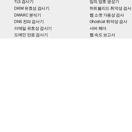
TLS 검사기
임의 암호 생성기
DKIM 유효성 검사기
하트블리드 취약성 검사
DMARC 분석기
웹 소켓 가용성 검사
DNS 전파 검사기
Ghostcat 취약성 검사
이메일 유효성 검사기
서버 헤더
도메인 만료 검사기
웹 속도 보고서
SPF 레코드 검사기
HTTP/2 테스터
Whois 조회
Crontab 식 편집기
EML Viewer
IPV4 변환기
ICS Viewer
보안 쿠키 테스터
PGP Key Generator
cURL 체커
TLS RPT Checker
X-Frame 옵션 테스터
MTA-STS Lookup
HSTS 테스터
BIMI Checker
IPv6 압축 및 단축기
ASN Lookup
내 경로 추적 생성기
Message Header Analyzer
DNS Tools
내 도메인의 DNS 분석
MX 검색
SOA 조회