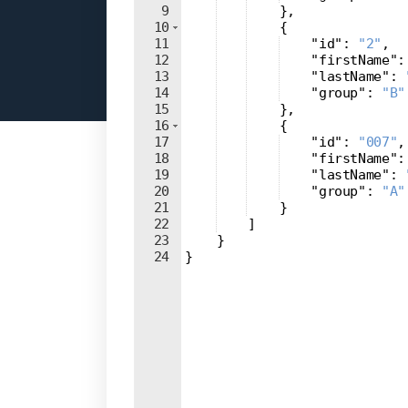
9
}
,
10
{
11
"id"
: 
"2"
,
12
"firstName"
:
13
"lastName"
: 
14
"group"
: 
"B"
15
}
,
16
{
17
"id"
: 
"007"
,
18
"firstName"
:
19
"lastName"
: 
20
"group"
: 
"A"
21
}
22
]
23
}
24
}