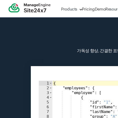
Products
Pricing
Demo
Resour
가독성 향상, 간결한 표
Input field
1
{
2
"employees"
: 
{
3
"employee"
: 
[
4
{
5
"id"
: 
"1"
,
6
"firstName"
:
7
"lastName"
: 
8
"group"
: 
"A"