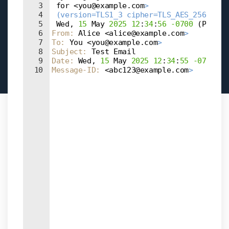
3
 for <you@example.com
>
4
 (version=TLS1_3 cipher=TLS_AES_256_GCM_
5
 Wed, 
15
 May 
2025
12
:
34
:
56
-0700
(
PDT
)
6
From
: 
Alice <alice@example.com
>
7
To
: 
You <you@example.com
>
8
Subject
: 
Test Email
9
Date
: 
Wed, 
15
 May 
2025
12
:
34
:
55
-0700
10
Message-ID
: 
<abc123@example.com
>