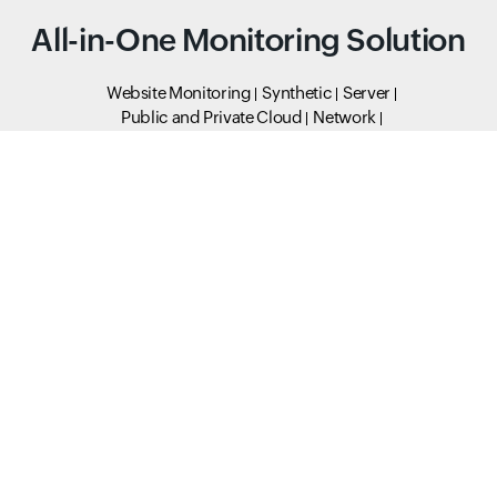
All-in-One Monitoring Solution
Website Monitoring
Synthetic
Server
Public and Private Cloud
Network
Application Performance
Real User Monitoring
StatusIQ
MSP
Domain Tools
Sysadmin tools
DNS Tools
Converter Tools
Formatter Tools
Status Tools
Developer Tools
Thread Dump Tools
Cloud Tools
Validation tools