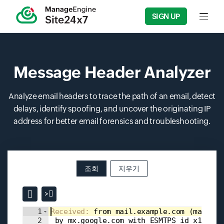
SIGN UP
Input f
Message Header Analyzer
Analyze email headers to trace the path of an email, detect
delays, identify spoofing, and uncover the originating IP
address for better email forensics and troubleshooting.
조회
지우기
>
Input field
1
Received
: 
from mail.example.com 
(
mail.ex
2
 by mx.google.com with ESMTPS id x123si4