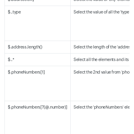
$..type
Select the value of all the 'type' 
$.address.length()
Select the length of the 'address
$..*
Select all the elements and its v
$.phoneNumbers[1]
Select the 2nd value from 'phon
$.phoneNumbers[?(@.number)]
Select the 'phoneNumbers' elemen