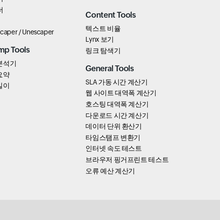
더
Content Tools
텍스트 비율
scaper / Unescaper
Lynx 보기
mp Tools
링크 탐색기
분석기
General Tools
요약
SLA 가동 시간 계산기
길이
웹 사이트 대역폭 계산기
호스팅 대역폭 계산기
다운로드 시간 계산기
데이터 단위 환산기
타임스탬프 변환기
인터넷 속도 테스트
브라우저 핑거프린트 테스트
오류 예산 계산기