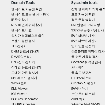
Domain Tools
Sysadmin tools
웹 사이트 가용성 확인
전체 웹 페이지 개체 분
웹 사이트 또는 웹 서버 Ping
포트 가용성 확인
IP 주소 찾기
경로 추적 생성기
내 도메인의 위치 찾기
SSL 인증서 모니터링
웹 사이트 비교
SSLv3 푸들 취약성 검사
실시간 블랙리스트 확인
IPv4 서브넷 계산기
브랜드 평판 검사
IPv6 서브넷 계산기
TLS 검사기
임의 암호 생성기
DKIM 유효성 검사기
하트블리드 취약성 검사
DMARC 분석기
웹 소켓 가용성 검사
DNS 전파 검사기
Ghostcat 취약성 검사
이메일 유효성 검사기
서버 헤더
도메인 만료 검사기
웹 속도 보고서
SPF 레코드 검사기
HTTP/2 테스터
Whois 조회
Crontab 식 편집기
EML Viewer
IPV4 변환기
ICS Viewer
보안 쿠키 테스터
PGP Key Generator
cURL 체커
TLS RPT Checker
X-Frame 옵션 테스터