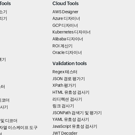
Tools
Cloud Tools
 축소기
AWS Designer
 정리기
Azure 디자이너
GCP 디자이너
Kubernetes 디자이너
Alibaba 디자이너
ROI 계산기
Oracle 디자이너
택기
Validation tools
Regex 테스터
JSON 경로 평가기
XPath 평가기
테스터
HTML 유효성 검사기
리디렉션 검사기
/디코더
링크 검사기
검사기
JSONPath 검색기 및 평가기
YAML 유효성 검사기
 및 디코더
JavaScript 유효성 검사기
t 문자열 이스케이프 도구
JWT Decoder
더