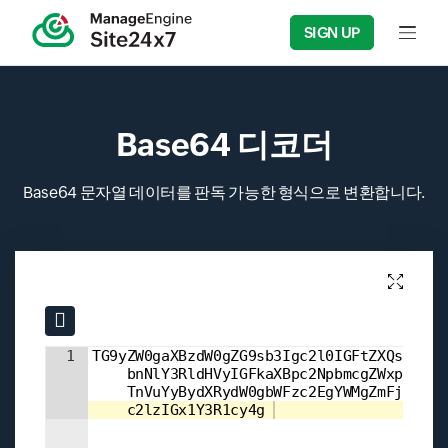
SIGN UP
Input f
Base64 디코더
Base64 문자열 데이터를 판독 가능한 형식으로 변환합니다.
Input field
Input field
1
TG9yZW0gaXBzdW0gZG9sb3Igc2l0IGFtZXQsIGNv
    bnNlY3RldHVyIGFkaXBpc2NpbmcgZWxpdC4g
    TnVuYyBydXRydW0gbWFzc2EgYWMgZmFjaWxp
    c2lzIGx1Y3R1cy4g 