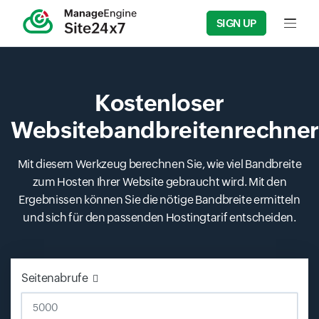
SIGN UP
Input f
Kostenloser
Websitebandbreitenrechne
Mit diesem Werkzeug berechnen Sie, wie viel Bandbreite
zum Hosten Ihrer Website gebraucht wird. Mit den
Ergebnissen können Sie die nötige Bandbreite ermitteln
und sich für den passenden Hostingtarif entscheiden.
Seitenabrufe