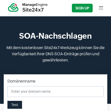
SIGN UP
Input f
SOA-Nachschlagen
Mit dem kostenlosen Site24x7-Werkzeug können Sie die
Verfügbarkeit Ihrer DNS-SOA-Einträge prüfen und
gewährleisten.
Domänenname
Input field
Test