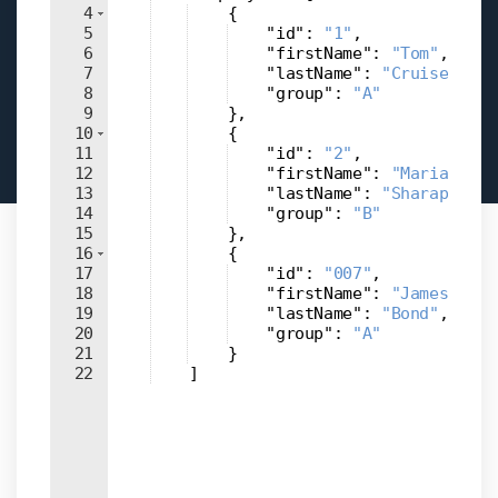
4
{
5
"id"
: 
"1"
,
6
"firstName"
: 
"Tom"
,
7
"lastName"
: 
"Cruise"
,
8
"group"
: 
"A"
9
}
,
10
{
11
"id"
: 
"2"
,
12
"firstName"
: 
"Maria"
,
13
"lastName"
: 
"Sharapova"
,
14
"group"
: 
"B"
15
}
,
16
{
17
"id"
: 
"007"
,
18
"firstName"
: 
"James"
,
19
"lastName"
: 
"Bond"
,
20
"group"
: 
"A"
21
}
22
]