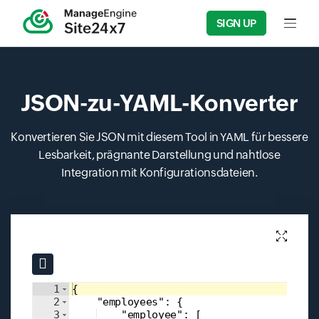
SIGN UP
Input f
JSON-zu-YAML-Konverter
Konvertieren Sie JSON mit diesem Tool in YAML für bessere
Lesbarkeit, prägnante Darstellung und nahtlose
Integration mit Konfigurationsdateien.
Input field
Input field
1
{
2
"employees"
: 
{
3
"employee"
: 
[