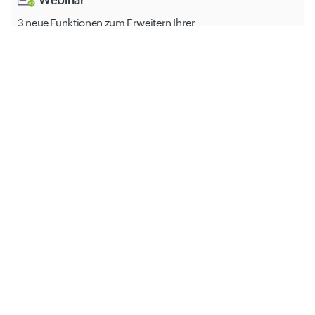
3 neue Funktionen zum Erweitern Ihrer
Websiteüberwachungen
Hilfe
Die häufigsten HTTP-Fehlercodes und deren Behebung
All-in-One Monitoring Solution
Website Monitoring
Synthetic
Server
Public and Private Cloud
Network
Application Performance
Real User Monitoring
StatusIQ
MSP
Domain Tools