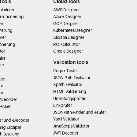
Tools
Cloud Tools
nimierer
AWS-Designer
erschönerung
Azure Designer
er
GCP Designer
nerung
Kubernetes Designer
rer
Alibaba Designer
önerung
ROI Calculator
tor
Oracle Designer
ler
Validation tools
ter
Regex-Tester
JSON Path-Evaluator
ger
Xpath-Evaluator
ter
HTML-Validierung
er
Umleitungsprüfer
/Decoder
Linkprüfer
ecker
JSONPath-Finder und -Prüfer
Yaml Validator
r und -Decoder
JavaScript-Validator
ring Escaper
JWT Decoder
hlüsselung