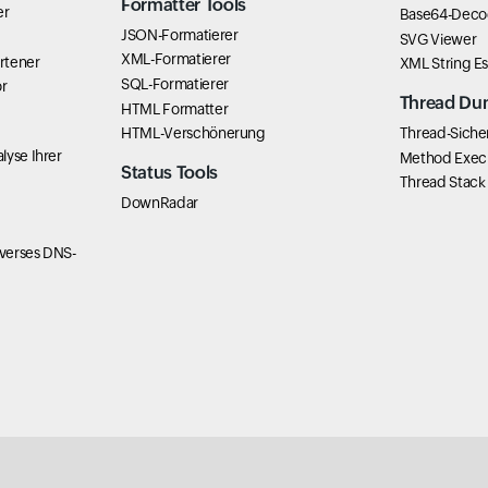
Formatter Tools
er
Base64-Deco
JSON-Formatierer
SVG Viewer
XML-Formatierer
rtener
XML String E
SQL-Formatierer
r
Thread Du
HTML Formatter
HTML-Verschönerung
Thread-Siche
lyse Ihrer
Method Exec
Status Tools
Thread Stack
DownRadar
verses DNS-