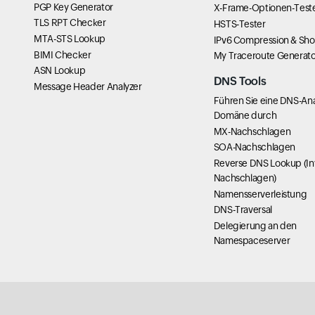
PGP Key Generator
X-Frame-Optionen-Test
TLS RPT Checker
HSTS-Tester
MTA-STS Lookup
IPv6 Compression & Sho
BIMI Checker
My Traceroute Generato
ASN Lookup
DNS Tools
Message Header Analyzer
Führen Sie eine DNS-Ana
Domäne durch
MX-Nachschlagen
SOA-Nachschlagen
Reverse DNS Lookup (In
Nachschlagen)
Namensserverleistung
DNS-Traversal
Delegierung an den
Namespaceserver