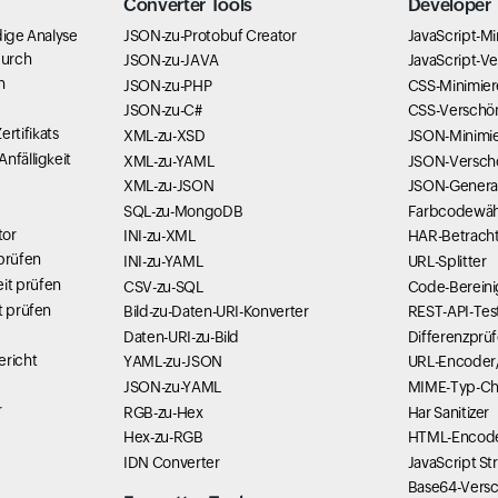
Converter Tools
Developer 
dige Analyse
JSON-zu-Protobuf Creator
JavaScript-Mi
durch
JSON-zu-JAVA
JavaScript-V
n
JSON-zu-PHP
CSS-Minimier
JSON-zu-C#
CSS-Verschö
rtifikats
XML-zu-XSD
JSON-Minimie
nfälligkeit
XML-zu-YAML
JSON-Versch
XML-zu-JSON
JSON-Genera
SQL-zu-MongoDB
Farbcodewäh
tor
INI-zu-XML
HAR-Betrach
 prüfen
INI-zu-YAML
URL-Splitter
it prüfen
CSV-zu-SQL
Code-Bereini
t prüfen
Bild-zu-Daten-URI-Konverter
REST-API-Tes
Daten-URI-zu-Bild
Differenzprüf
richt
YAML-zu-JSON
URL-Encoder
JSON-zu-YAML
MIME-Typ-Ch
r
RGB-zu-Hex
Har Sanitizer
Hex-zu-RGB
HTML-Encode
IDN Converter
JavaScript St
Base64-Versc