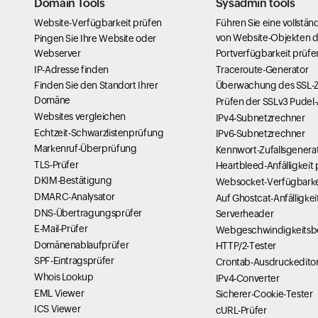
Domain Tools
Sysadmin tools
Website-Verfügbarkeit prüfen
Führen Sie eine vollstän
von Website-Objekten 
Pingen Sie Ihre Website oder
Webserver
Portverfügbarkeit prüfe
IP-Adresse finden
Traceroute-Generator
Finden Sie den Standort Ihrer
Überwachung des SSL-Ze
Domäne
Prüfen der SSLv3 Pudel-A
Websites vergleichen
IPv4-Subnetzrechner
Echtzeit-Schwarzlistenprüfung
IPv6-Subnetzrechner
Markenruf-Überprüfung
Kennwort-Zufallsgenera
TLS-Prüfer
Heartbleed-Anfälligkeit
DKIM-Bestätigung
Websocket-Verfügbarke
DMARC-Analysator
Auf Ghostcat-Anfälligkei
DNS-Übertragungsprüfer
Serverheader
E-Mail-Prüfer
Webgeschwindigkeitsbe
Domänenablaufprüfer
HTTP/2-Tester
SPF-Eintragsprüfer
Crontab-Ausdruckedito
Whois Lookup
IPv4-Converter
EML Viewer
Sicherer-Cookie-Tester
ICS Viewer
cURL-Prüfer