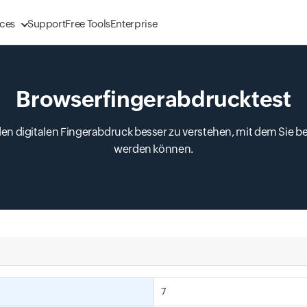
ces
Support
Free Tools
Enterprise
Browserfingerabdrucktest
den digitalen Fingerabdruck besser zu verstehen, mit dem Sie be
werden können.
7