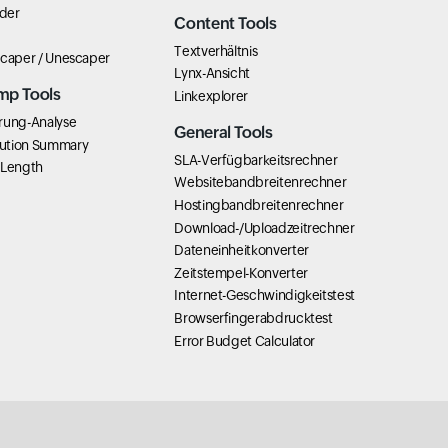
der
Content Tools
Textverhältnis
scaper / Unescaper
Lynx-Ansicht
mp Tools
Linkexplorer
rung-Analyse
General Tools
ution Summary
SLA-Verfügbarkeitsrechner
 Length
Websitebandbreitenrechner
Hostingbandbreitenrechner
Download-/Uploadzeitrechner
Dateneinheitkonverter
Zeitstempel-Konverter
Internet-Geschwindigkeitstest
Browserfingerabdrucktest
Error Budget Calculator