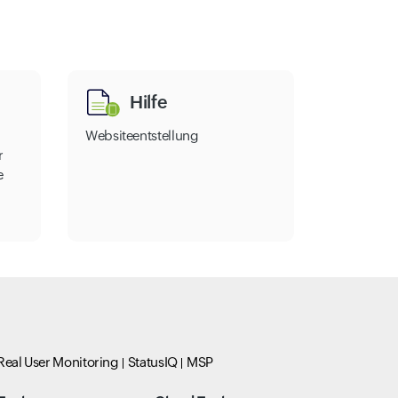
Hilfe
Websiteentstellung
r
e
Real User Monitoring
StatusIQ
MSP