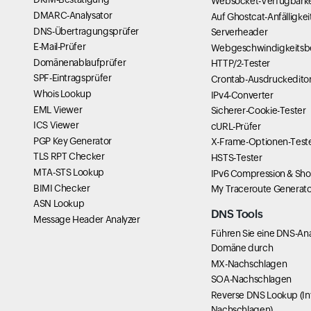
Websocket-Verfügbarke
DMARC-Analysator
Auf Ghostcat-Anfälligkei
DNS-Übertragungsprüfer
Serverheader
E-Mail-Prüfer
Webgeschwindigkeitsbe
Domänenablaufprüfer
HTTP/2-Tester
SPF-Eintragsprüfer
Crontab-Ausdruckedito
Whois Lookup
IPv4-Converter
EML Viewer
Sicherer-Cookie-Tester
ICS Viewer
cURL-Prüfer
PGP Key Generator
X-Frame-Optionen-Test
TLS RPT Checker
HSTS-Tester
MTA-STS Lookup
IPv6 Compression & Sho
BIMI Checker
My Traceroute Generato
ASN Lookup
DNS Tools
Message Header Analyzer
Führen Sie eine DNS-Ana
Domäne durch
MX-Nachschlagen
SOA-Nachschlagen
Reverse DNS Lookup (In
Nachschlagen)