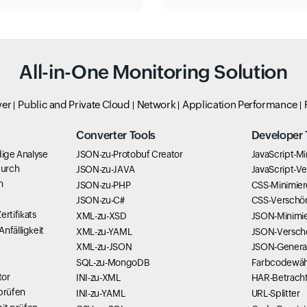
All-in-One Monitoring Solution
ver
Public and Private Cloud
Network
Application Performance
Converter Tools
Developer 
dige Analyse
JSON-zu-Protobuf Creator
JavaScript-Mi
durch
JSON-zu-JAVA
JavaScript-V
n
JSON-zu-PHP
CSS-Minimier
JSON-zu-C#
CSS-Verschö
rtifikats
XML-zu-XSD
JSON-Minimie
nfälligkeit
XML-zu-YAML
JSON-Versch
XML-zu-JSON
JSON-Genera
SQL-zu-MongoDB
Farbcodewäh
tor
INI-zu-XML
HAR-Betrach
 prüfen
INI-zu-YAML
URL-Splitter