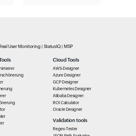
Real User Monitoring
StatusIQ
MSP
Tools
Cloud Tools
nimierer
AWS-Designer
erschönerung
Azure Designer
er
GCP Designer
nerung
Kubernetes Designer
rer
Alibaba Designer
önerung
ROI Calculator
tor
Oracle Designer
ler
Validation tools
ter
Regex-Tester
JSON Path-Evaluator