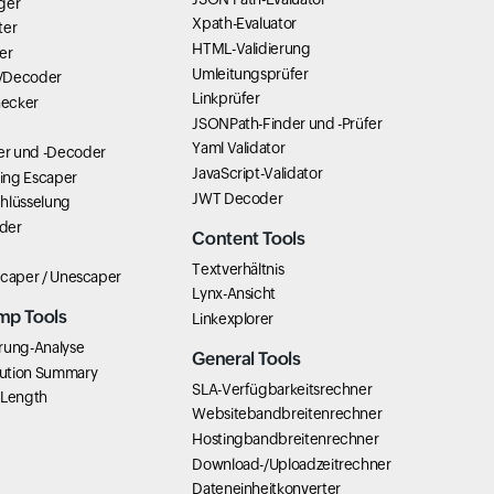
ger
Xpath-Evaluator
ter
HTML-Validierung
er
Umleitungsprüfer
/Decoder
Linkprüfer
ecker
JSONPath-Finder und -Prüfer
Yaml Validator
r und -Decoder
JavaScript-Validator
ring Escaper
JWT Decoder
hlüsselung
der
Content Tools
Textverhältnis
scaper / Unescaper
Lynx-Ansicht
mp Tools
Linkexplorer
rung-Analyse
General Tools
ution Summary
SLA-Verfügbarkeitsrechner
 Length
Websitebandbreitenrechner
Hostingbandbreitenrechner
Download-/Uploadzeitrechner
Dateneinheitkonverter