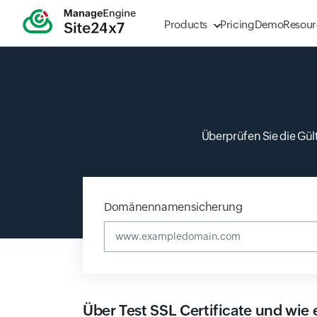
Products
Pricing
Demo
Resour
Überprüfen Sie die Gült
Input field
Input field
Input field
Domänennamensicherung
www.example
Über Test SSL Certificate und wie