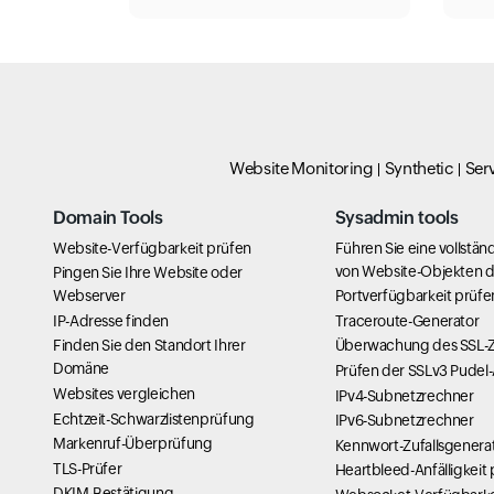
Website Monitoring
Synthetic
Ser
Domain Tools
Sysadmin tools
Website-Verfügbarkeit prüfen
Führen Sie eine vollstän
von Website-Objekten 
Pingen Sie Ihre Website oder
Webserver
Portverfügbarkeit prüfe
IP-Adresse finden
Traceroute-Generator
Finden Sie den Standort Ihrer
Überwachung des SSL-Ze
Domäne
Prüfen der SSLv3 Pudel-A
Websites vergleichen
IPv4-Subnetzrechner
Echtzeit-Schwarzlistenprüfung
IPv6-Subnetzrechner
Markenruf-Überprüfung
Kennwort-Zufallsgenera
TLS-Prüfer
Heartbleed-Anfälligkeit
DKIM-Bestätigung