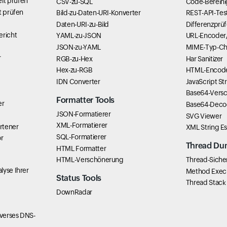
it prüfen
CSV-zu-SQL
Code-Bereini
t prüfen
Bild-zu-Daten-URI-Konverter
REST-API-Tes
Daten-URI-zu-Bild
Differenzprüf
richt
YAML-zu-JSON
URL-Encoder
JSON-zu-YAML
MIME-Typ-Ch
r
RGB-zu-Hex
Har Sanitizer
Hex-zu-RGB
HTML-Encode
IDN Converter
JavaScript St
Base64-Versc
Formatter Tools
er
Base64-Deco
JSON-Formatierer
SVG Viewer
XML-Formatierer
rtener
XML String E
SQL-Formatierer
r
Thread Du
HTML Formatter
HTML-Verschönerung
Thread-Siche
lyse Ihrer
Method Exec
Status Tools
Thread Stack
DownRadar
verses DNS-