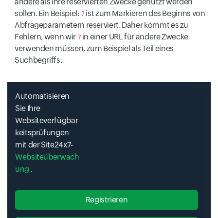
andere als ihre reservierten Zwecke genutzt werden
sollen. Ein Beispiel:
ist zum Markieren des Beginns von
?
Abfrageparametern reserviert. Daher kommt es zu
Fehlern, wenn wir
in einer URL für andere Zwecke
?
verwenden müssen, zum Beispiel als Teil eines
Suchbegriffs.
Automatisieren
Sie Ihre
Websiteverfügbar
keitsprüfungen
mit der Site24x7-
Websiteüberwach
ung
.
Registrieren