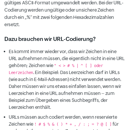
gültiges ASCII-Format umgewandelt werden. Bei der URL-
Codierung werden ungültige oder unsichere Zeichen
durch ein „%“ mit zwei folgenden Hexadezimalzahlen
ersetzt.
Dazu brauchen wir URL-Codierung?
Es kommt immer wieder vor, dass wir Zeichen in eine
URL aufnehmen müssen, die eigentlich nicht in eine URL
gehören; Zeichen wie
" < > # % | ^ [ ] oder
. Ein Beispiel: Das Leerzeichen darf in URLs
Leerzeichen
(wie auch in E-Mail-Adressen) nicht verwendet werden.
Daher müssen wir uns etwas einfallen lassen, wenn wir
Leerzeichen in eine URL aufnehmen müssen – zum
Beispiel zum Übergeben eines Suchbegriffs, der
Leerzeichen enthält.
URLs müssen auch codiert werden, wenn reservierte
Zeichen wie
für
! # $ % & ( ) * + , / : ; = ? @ [ ]