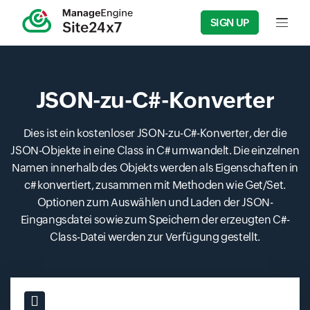
SIGN UP
Input f
JSON-zu-C#-Konverter
Dies ist ein kostenloser JSON-zu-C#-Konverter, der die
JSON-Objekte in eine Class in C# umwandelt. Die einzelnen
Namen innerhalb des Objekts werden als Eigenschaften in
c# konvertiert, zusammen mit Methoden wie Get/Set.
Optionen zum Auswählen und Laden der JSON-
Eingangsdatei sowie zum Speichern der erzeugten C#-
Class-Datei werden zur Verfügung gestellt.