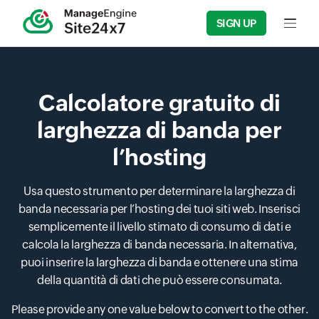
SIGN UP
Input f
Calcolatore gratuito di
larghezza di banda per
l’hosting
Usa questo strumento per determinare la larghezza di
banda necessaria per l’hosting dei tuoi siti web. Inserisci
semplicemente il livello stimato di consumo di dati e
calcola la larghezza di banda necessaria. In alternativa,
puoi inserire la larghezza di banda e ottenere una stima
della quantità di dati che può essere consumata.
Please provide any one value below to convert to the other.