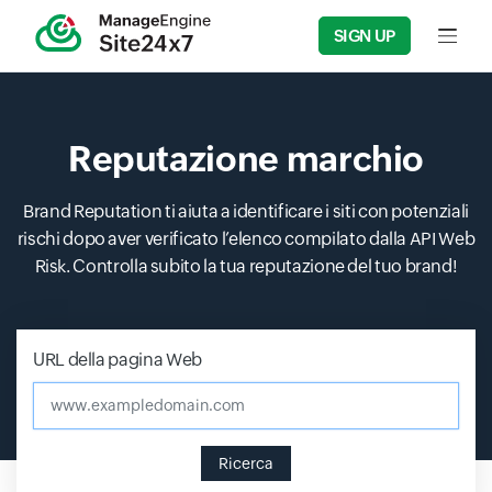
SIGN UP
Input f
Reputazione marchio
Brand Reputation ti aiuta a identificare i siti con potenziali
rischi dopo aver verificato l’elenco compilato dalla API Web
Risk. Controlla subito la tua reputazione del tuo brand!
URL della pagina Web
www.exampledomain.com
Ricerca