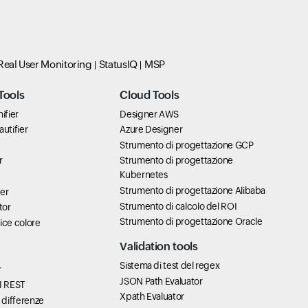
Real User Monitoring
StatusIQ
MSP
Tools
Cloud Tools
ifier
Designer AWS
utifier
Azure Designer
Strumento di progettazione GCP
r
Strumento di progettazione
Kubernetes
Strumento di progettazione Alibaba
er
Strumento di calcolo del ROI
tor
Strumento di progettazione Oracle
ice colore
Validation tools
Sistema di test del regex
r
JSON Path Evaluator
I REST
Xpath Evaluator
 differenze