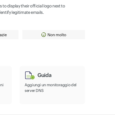
to display their official logo next to
entify legitimate emails.
azie
Non molto
Guida
ni
Aggiungi un monitoraggio del
server DNS