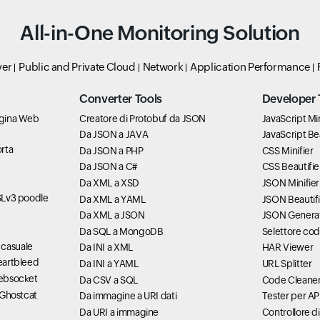
All-in-One Monitoring Solution
ver
Public and Private Cloud
Network
Application Performance
Converter Tools
Developer 
pagina Web
Creatore di Protobuf da JSON
JavaScript Min
Da JSON a JAVA
JavaScript Bea
orta
Da JSON a PHP
CSS Minifier
Da JSON a C#
CSS Beautifie
Da XML a XSD
JSON Minifier
SSLv3 poodle
Da XML a YAML
JSON Beautifi
Da XML a JSON
JSON Genera
Da SQL a MongoDB
Selettore cod
 casuale
Da INI a XML
HAR Viewer
Heartbleed
Da INI a YAML
URL Splitter
websocket
Da CSV a SQL
Code Cleane
à Ghostcat
Da immagine a URI dati
Tester per AP
Da URI a immagine
Controllore di