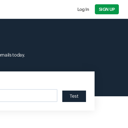
Log In
SIGN UP
emails today.
Test