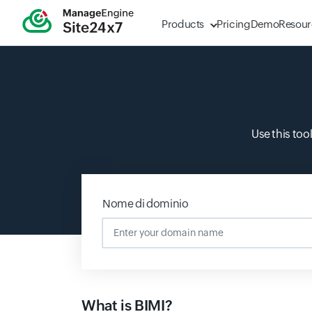
Products
Pricing
Demo
Resour
Use this too
Nome di dominio
What is BIMI?