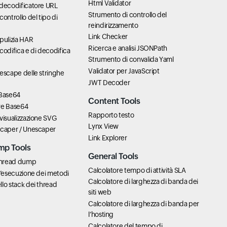
Html Validator
/decodificatore URL
Strumento di controllo del
ontrollo del tipo di
reindirizzamento
Link Checker
pulizia HAR
Ricerca e analisi JSONPath
codifica e di decodifica
Strumento di convalida Yaml
Validator per JavaScript
escape delle stringhe
JWT Decoder
 Base64
Content Tools
re Base64
Rapporto testo
visualizzazione SVG
Lynx View
scaper / Unescaper
Link Explorer
mp Tools
General Tools
 thread dump
Calcolatore tempo di attività SLA
l’esecuzione dei metodi
Calcolatore di larghezza di banda dei
lo stack dei thread
siti web
Calcolatore di larghezza di banda per
l’hosting
Calcolatore del tempo di