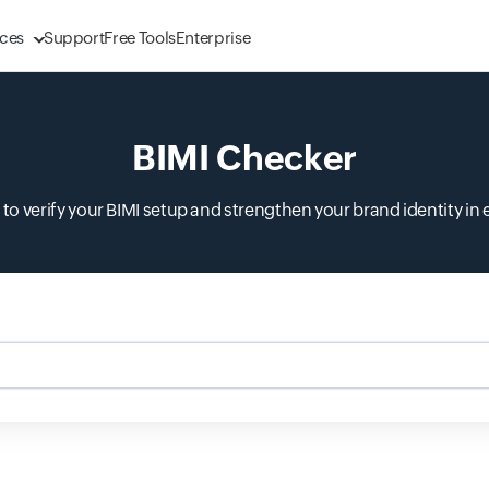
ces
Support
Free Tools
Enterprise
BIMI Checker
l to verify your BIMI setup and strengthen your brand identity in 