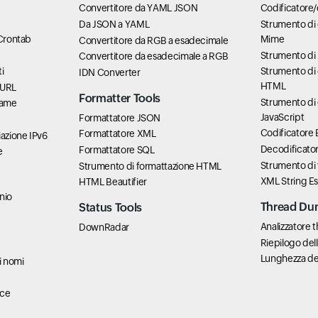
Convertitore da YAML JSON
Codificatore
Da JSON a YAML
Strumento di c
 Crontab
Mime
Convertitore da RGB a esadecimale
Strumento di 
Convertitore da esadecimale a RGB
i
Strumento di 
IDN Converter
HTML
cURL
Formatter Tools
Strumento di 
rame
JavaScript
Formattatore JSON
Codificatore
Formattatore XML
azione IPv6
Decodificato
Formattatore SQL
e
Strumento di 
Strumento di formattazione HTML
XML String E
HTML Beautifier
nio
Thread Du
Status Tools
Analizzatore
DownRadar
Riepilogo del
Lunghezza del
i nomi
ace