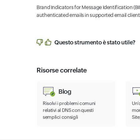
Brand Indicators for Message Identification (BIM
authenticated emails in supported email clients
Questo strumento è stato utile?
Risorse correlate
Blog
Risolvi i problemi comuni
Un’
relativi al DNS con questi
mon
semplici consigli
Site