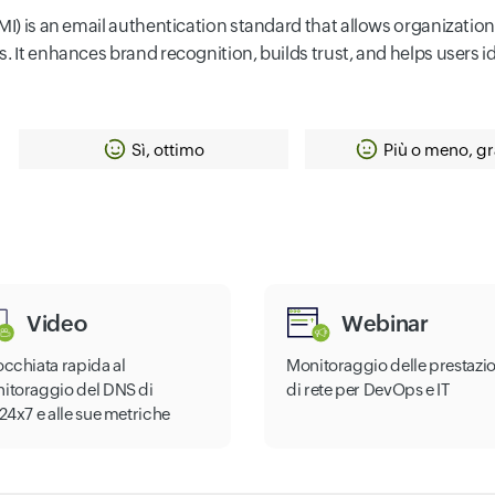
I) is an email authentication standard that allows organizations 
. It enhances brand recognition, builds trust, and helps users id
Sì, ottimo
Più o meno, gr
Video
Webinar
occhiata rapida al
Monitoraggio delle prestazio
itoraggio del DNS di
di rete per DevOps e IT
24x7 e alle sue metriche