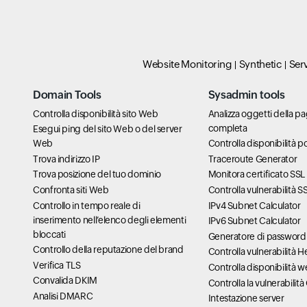
Website Monitoring
Synthetic
Ser
Domain Tools
Sysadmin tools
Controlla disponibilità sito Web
Analizza oggetti della 
completa
Esegui ping del sito Web o del server
Web
Controlla disponibilità p
Trova indirizzo IP
Traceroute Generator
Trova posizione del tuo dominio
Monitora certificato SSL
Confronta siti Web
Controlla vulnerabilità 
Controllo in tempo reale di
IPv4 Subnet Calculator
inserimento nell’elenco degli elementi
IPv6 Subnet Calculator
bloccati
Generatore di password
Controllo della reputazione del brand
Controlla vulnerabilità 
Verifica TLS
Controlla disponibilità 
Convalida DKIM
Controlla la vulnerabilit
Analisi DMARC
Intestazione server