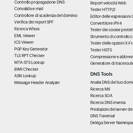
Controllo propagazione DNS
Report velocità Web
Convalida e-mail
Tester HTTP/2
Controllore di scadenza del dominio
Editor delle espressioni
Verifica dei report SPF
Convertitore IPV4
Ricerca Whois
Tester dei cookie protett
EML Viewer
Strumento di controllo 
ICS Viewer
Tester delle opzioni X-F
PGP Key Generator
Tester HSTS
TLS RPT Checker
Compressione e abbrevi
MTA-STS Lookup
Generatore di tracerout
BIMI Checker
DNS Tools
ASN Lookup
Analisi DNS del tuo domi
Message Header Analyzer
Ricerca MX
Ricerca SOA
Ricerca DNS inversa
Prestazioni del server de
DNS Traversal
Delega Server Namesp