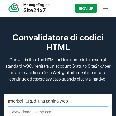
SIGN UP
Input f
Convalidatore di codici
HTML
Convalida il codice HTML nel tuo dominio in base agli
standard W3C. Registra un account Gratuito Site24x7 per
monitorare fino a 5 siti Web gratuitamente in modo
continuo ed essere avvisato quando diventa inattivo!
Inserisci l’URL di una pagina Web
www.domainname.com