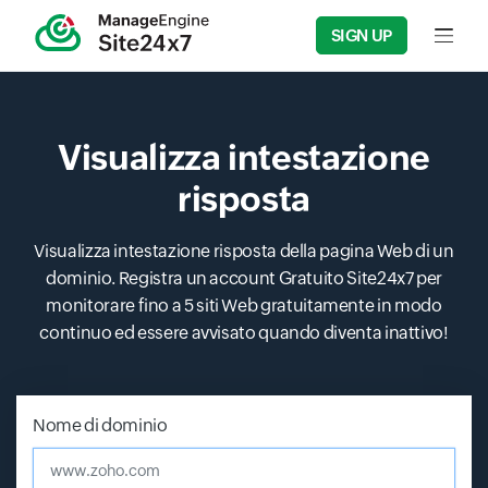
SIGN UP
Input f
Visualizza intestazione
risposta
Visualizza intestazione risposta della pagina Web di un
dominio. Registra un account Gratuito Site24x7 per
monitorare fino a 5 siti Web gratuitamente in modo
continuo ed essere avvisato quando diventa inattivo!
Nome di dominio
Input field
Input field
Input field