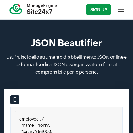
SIGN UP
Input f
JSON Beautifier
Usufruisci dello strumento di abbellimento JSON online e
trasforma il codice JSON disorganizzato in formato
comprensibile per le persone.
Input field
Incolla qui il tuo file JSON.