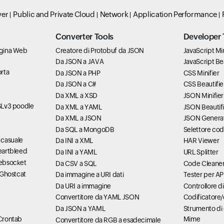
ver
Public and Private Cloud
Network
Application Performance
Converter Tools
Developer 
pagina Web
Creatore di Protobuf da JSON
JavaScript Min
Da JSON a JAVA
JavaScript Bea
orta
Da JSON a PHP
CSS Minifier
Da JSON a C#
CSS Beautifie
Da XML a XSD
JSON Minifier
SSLv3 poodle
Da XML a YAML
JSON Beautifi
Da XML a JSON
JSON Genera
Da SQL a MongoDB
Selettore cod
 casuale
Da INI a XML
HAR Viewer
Heartbleed
Da INI a YAML
URL Splitter
websocket
Da CSV a SQL
Code Cleane
à Ghostcat
Da immagine a URI dati
Tester per AP
Da URI a immagine
Controllore di
Convertitore da YAML JSON
Codificatore
Da JSON a YAML
Strumento di c
 Crontab
Mime
Convertitore da RGB a esadecimale