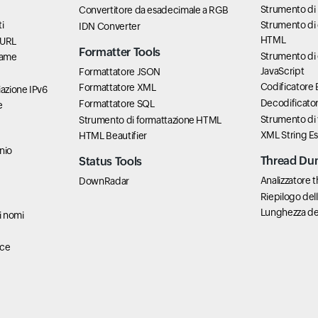
Strumento di 
Convertitore da esadecimale a RGB
i
Strumento di 
IDN Converter
HTML
cURL
Formatter Tools
Strumento di 
rame
JavaScript
Formattatore JSON
Codificatore
Formattatore XML
azione IPv6
Decodificato
Formattatore SQL
e
Strumento di 
Strumento di formattazione HTML
XML String E
HTML Beautifier
nio
Thread Du
Status Tools
Analizzatore
DownRadar
Riepilogo del
Lunghezza del
i nomi
ace