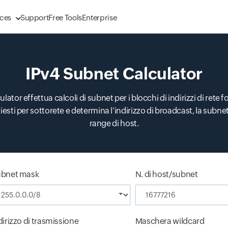
ces
Support
Free Tools
Enterprise
IPv4 Subnet Calculator
ator effettua calcoli di subnet per i blocchi di indirizzi di rete fo
ti per sottorete e determina l’indirizzo di broadcast, la subnet,
range di host.
bnet mask
N. di host/subnet
dirizzo di trasmissione
Maschera wildcard