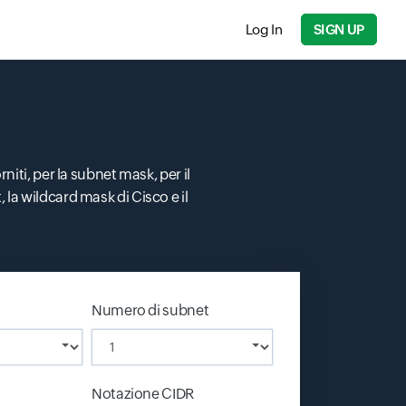
Log In
SIGN UP
rniti, per la subnet mask, per il
 la wildcard mask di Cisco e il
Numero di subnet
Notazione CIDR