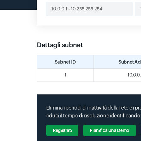
Dettagli subnet
Subnet ID
Subnet Ad
1
10.0.0
Elimina i periodi di inattività della rete e i p
riduci il tempo di risoluzione identificando
Registrati
Pianifica Una Demo