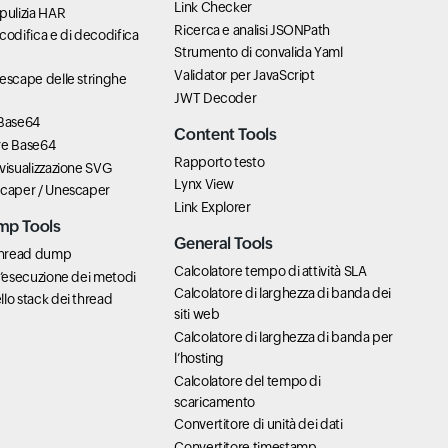
Link Checker
pulizia HAR
Ricerca e analisi JSONPath
codifica e di decodifica
Strumento di convalida Yaml
Validator per JavaScript
escape delle stringhe
JWT Decoder
 Base64
Content Tools
re Base64
Rapporto testo
visualizzazione SVG
Lynx View
scaper / Unescaper
Link Explorer
mp Tools
General Tools
 thread dump
Calcolatore tempo di attività SLA
l’esecuzione dei metodi
Calcolatore di larghezza di banda dei
lo stack dei thread
siti web
Calcolatore di larghezza di banda per
l’hosting
Calcolatore del tempo di
scaricamento
Convertitore di unità dei dati
Convertitore timestamp