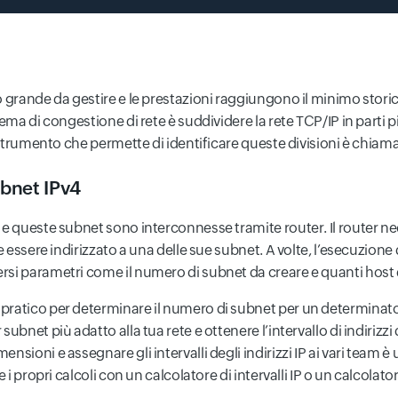
 grande da gestire e le prestazioni raggiungono il minimo storic
ma di congestione di rete è suddividere la rete TCP/IP in parti più
o strumento che permette di identificare queste divisioni è chiam
ubnet IPv4
e queste subnet sono interconnesse tramite router. Il router nece
essere indirizzato a una delle sue subnet. A volte, l’esecuzione di
rsi parametri come il numero di subnet da creare e quanti host
atico per determinare il numero di subnet per un determinato blo
bnet più adatto alla tua rete e ottenere l’intervallo di indirizzi 
sioni e assegnare gli intervalli degli indirizzi IP ai vari team 
 i propri calcoli con un calcolatore di intervalli IP o un calcolat