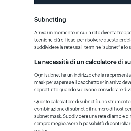
Subnetting
Arriva un momento in cui la rete diventa troppo
tecniche più efficaci per risolvere questo proble
suddividere la rete usa il termine “subnet” e l
La necessità di un calcolatore di s
Ogni subnet ha un indirizzo che la rappresenta 
mask per sapere se il pacchetto IP in arrivo deve 
soprattutto quando si devono considerare dive
Questo calcolatore di subnet è uno strumento pr
combinazione di subnet e il numero di host per su
subnet mask. Suddividere una rete di ampie dimen
sempre meglio avere la possibilità di controllare
router.