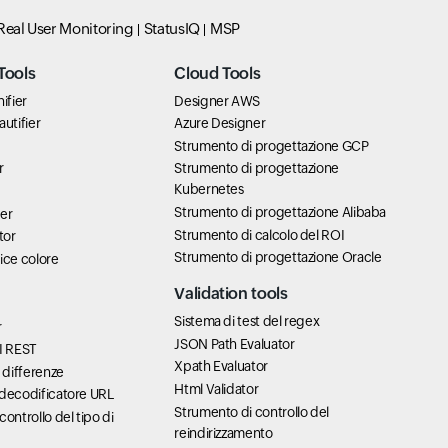
Real User Monitoring
StatusIQ
MSP
Tools
Cloud Tools
ifier
Designer AWS
utifier
Azure Designer
Strumento di progettazione GCP
r
Strumento di progettazione
Kubernetes
Strumento di progettazione Alibaba
er
Strumento di calcolo del ROI
tor
Strumento di progettazione Oracle
ice colore
Validation tools
Sistema di test del regex
r
JSON Path Evaluator
I REST
Xpath Evaluator
 differenze
Html Validator
/decodificatore URL
Strumento di controllo del
ontrollo del tipo di
reindirizzamento