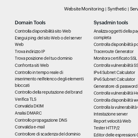
Website Monitoring
Synthetic
Ser
Domain Tools
Sysadmin tools
Controlla disponibilità sito Web
Analizza oggetti della 
completa
Esegui ping del sito Web o del server
Web
Controlla disponibilità p
Trova indirizzo IP
Traceroute Generator
Trova posizione del tuo dominio
Monitora certificato SSL
Confronta siti Web
Controlla vulnerabilità 
Controllo in tempo reale di
IPv4 Subnet Calculator
inserimento nell’elenco degli elementi
IPv6 Subnet Calculator
bloccati
Generatore di password
Controllo della reputazione del brand
Controlla vulnerabilità 
Verifica TLS
Controlla disponibilità 
Convalida DKIM
Controlla la vulnerabilit
Analisi DMARC
Intestazione server
Controllo propagazione DNS
Report velocità Web
Convalida e-mail
Tester HTTP/2
Controllore di scadenza del dominio
Editor delle espressioni