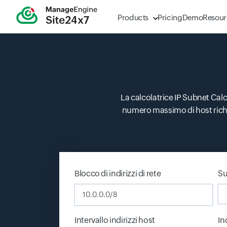
Products
Pricing
Demo
Resour
La calcolatrice IP Subnet Calcul
numero massimo di host richies
Blocco di indirizzi di rete
Su
Intervallo indirizzi host
In