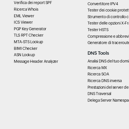
Verifica dei report SPF
Convertitore IPV4
Ricerca Whois
Tester dei cookie protett
EML Viewer
Strumento di controllo 
ICS Viewer
Tester delle opzioni X-F
PGP Key Generator
Tester HSTS
TLS RPT Checker
Compressione e abbrevi
MTA-STS Lookup
Generatore di tracerout
BIMI Checker
DNS Tools
ASN Lookup
Analisi DNS del tuo domi
Message Header Analyzer
Ricerca MX
Ricerca SOA
Ricerca DNS inversa
Prestazioni del server de
DNS Traversal
Delega Server Namesp