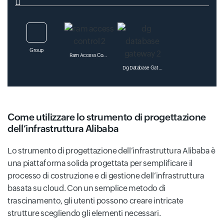
Group
Ram Access Control
Dg Database Gateway
Come utilizzare lo strumento di progettazione
Dns Cloud Resolution
Hotfix Mobile Hot
dell’infrastruttura Alibaba
Clouddesktop Cloud Desktop
Lo strumento di progettazione dell’infrastruttura Alibaba è
una piattaforma solida progettata per semplificare il
processo di costruzione e di gestione dell’infrastruttura
basata su cloud. Con un semplice metodo di
Mas Mobile Accelerator
trascinamento, gli utenti possono creare intricate
strutture scegliendo gli elementi necessari.
Webx Web Application Hosting Server
Ivpd Intelligent Vision Production