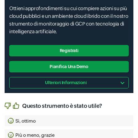
Codepipeline Codepipeline
Ottieni approfondimenti su cui compiere azioni su più
cloud pubblici e un ambiente cloud ibrido con il nostro
strumento di monitoraggio di GCP con tecnologia di
intelligenza artificiale.
Elastic Elastic Web Hosting
Nlp Sa Emotion Analysis
Registrati
Companyreg Industrial And Commercial Finance And
Pianifica Una Demo
Ulteriori Informazioni
Ecsgpu Gpu Ecs
Hcs_ Sgw Cloud Storage Gateway
Questo strumento è stato utile?
Mysql Cloud Database Mysql Version
Sì, ottimo
Più o meno, grazie