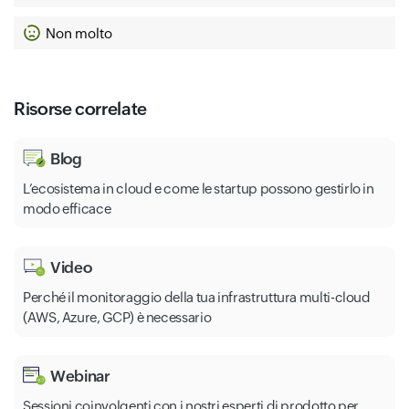
Non molto
Dns Cloud Resolves Privatezone
Avds Vulnerability Scanning
Ocr Printed Character Recognition
Risorse correlate
Object Storage Oss
Blog
Baas Blockchain Service
Saf Risk Identification
L’ecosistema in cloud e come le startup possono gestirlo in
modo efficace
Video
Alikafka Message Queue Kafka
Perché il monitoraggio della tua infrastruttura multi-cloud
Sca Intelligent Dialogue Analysis
(AWS, Azure, GCP) è necessario
Dyiot Internet Of Things Wireless Connection
Webinar
Sessioni coinvolgenti con i nostri esperti di prodotto per