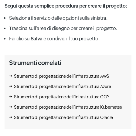
Segui questa semplice procedura per creare il progetto:
Seleziona il servizio dalle opzioni sulla sinistra.
Trascina sull’area di disegno per creare il progetto.
Prophet Public Trend Analysis
Fai clic su
Salva
e condividi il tuo progetto.
Ddos Bgp Ddos Protection Package
Nlp Tc Intelligent Text Classification
Strumenti correlati
Strumento di progettazione dell’infrastruttura AWS
Dysms Sms
Strumento di progettazione dell’infrastruttura Azure
Dbaudit Database Audit
Elasticsearch Elasticsearch
Strumento di progettazione dell’infrastruttura GCP
Strumento di progettazione dell’infrastruttura Kubernetes
Strumento di progettazione dell’infrastruttura Oracle
Ppas Cloud Database Version
Nlp Natural Language Processing