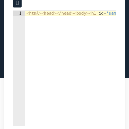
Input field
Input field
1
<
html
>
<
head
>
</
head
>
<
body
>
<
h1
id
=
'sample'
>